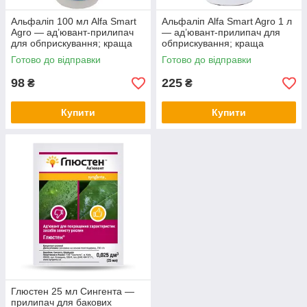
Альфаліп 100 мл Alfa Smart
Альфаліп Alfa Smart Agro 1 л
Agro — ад’ювант-прилипач
— ад’ювант-прилипач для
для обприскування; краща
обприскування; краща
змочуваність і утримання
змочуваність і дощестійкість,
Готово до відправки
Готово до відправки
препарату після дощу
щоб дощ не змивав обробку
98
225
₴
₴
Купити
Купити
Глюстен 25 мл Сингента —
прилипач для бакових