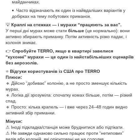
майданчиках.
Часто відзначають як один із найвдаліших варіантів у
добірках на тему побутових приманок.
💡
Краплі на стежках — і мурахи “працюють за вас”.
У перші дні мурах може стати
більше
(це нормально): вони
активно збирають приманку. Потім активність різко падає, і
колонія зникає.
👉
Спробуйте TERRO, якщо в квартирі завелися
“кухонні” мурахи — це один із найстабільніших сценаріїв
без аерозолів.
⭐
Відгуки користувачів із США про TERRO
Плюси:
🔹 Дійсно “добиває” колонію, а не просто зменшує кількість
мурах.
🔹 Логіка дії зрозуміла: спочатку комах більше, потім — різкий
спад.
🔹 Просто: кілька крапель — і вже через 24–48 годин видно
активний збір приманки.
Мінуси:
⚠ Іноді підкладка/станція може бруднитися або підтікати.
⚠ Не завжди однаково сильно працює проти “нетипових”
видів або колоній, які орієнтовані не на солодке.