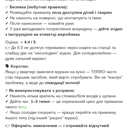
✅
Безпека (побутові правила):
✔ Розміщуйте приманку
поза доступом дітей і тварин
.
✔ Не наносіть на поверхні, що контактують із їжею.
✔ Після нанесення — помийте руки.
✔ У разі випадкового потрапляння всередину —
дійте згідно
з інструкцією на етикетці виробника
.
Оцінка: ⭐
4.4 / 5
👉 До 5.0 не дотягує переважно через скарги на станції та
слабшу дію на “несолодких” мурах. Для солодколюбних —
дуже сильний варіант.
🗣
Коротко:
Якщо у квартирі завелися мурахи на кухні — TERRO часто
стає першим засобом, який варто спробувати. Він не “маскує”
проблему, а веде до
ліквідації колонії
.
⚡
Як використовувати з розумом:
✔ Нанесіть кілька крапель на стежках/біля входів у щілини.
✔ Дайте час:
1–2 тижні
— це нормальний цикл для приманок
такого т
ипу.
✔
Якщо солодке ігнорують — краще перейти на приманку
іншого типу (під інший “раціон” мурах).
👉
Оформіть замовлення — і отримайте відчутний