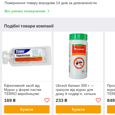
Повернення товару впродовж 14 днів за домовленістю
Всі умови повернення
Подібні товари компанії
Ефективний засіб від
Ukravit Капкан 300 г —
Проф
Мурах у формі пастки
гранули від мурах для
мура
TERRO виробництво
дому й подвір’я; сильна
TER
(США) знищить всю
дія по стежках і гніздах,
від 
169
233
849
₴
₴
колонію 100%
працює там, де ходять
матк
мурахи
Купити
Купити