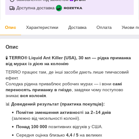
Доступна доставка
Опис
Характеристики
Доставка
Оплата
Умови п
Опис
🧪
TERRO® Liquid Ant Killer (USA), 30 мл — рідка приманка
від мурах із дією на колонію
TERRO працює там, де інші засоби дають лише тимчасовий
ефект.
Солодка рідина приваблює робочих мурах — і вони
самі
переносять приманку в гніздо
, завдяки чому поступово
зникає
вся колонія
.
📊
Доведений результат (практика покупців):
Помітне зменшення активності за 2–14 днів
(залежно від чисельності колонії).
Понад 100 000
позитивних відгуків у США.
Середня оцінка близько
4,4 / 5
на великих