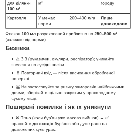
для ділянки
м²
городу
100 м²
Картопля
У межах
200–400 л/га
Лише
норми
довсходово
Флакон
100 мл
розрахований приблизно на
250–500 м²
(залежно від норми).
Безпека
⚠️ ЗІЗ (рукавички, окуляри, респіратор); уникайте
знесення на сусідні посіви.
🚪 Повторний вхід — після висихання обробленої
поверхні.
🥶 Не застосовуйте за ризику заморозків найближчими
днями; зберігайте щільно закритим у прохолодному
сухому місці.
Поширені помилки і як їх уникнути
❌ Пізно (коли бур’ян уже масово вийшов) → ✅
працюйте
до сходів
бур’янів або дуже рано на
дозволених культурах.