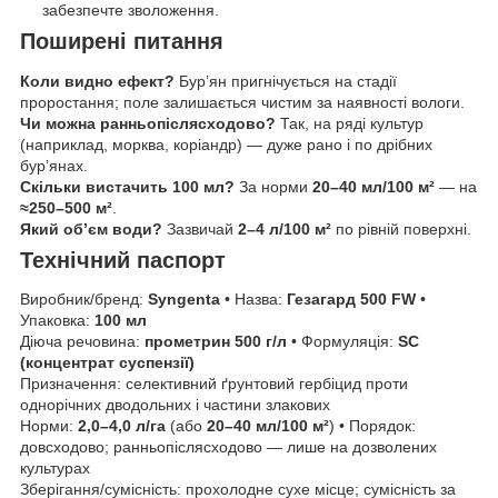
забезпечте зволоження.
Поширені питання
Коли видно ефект?
Бур’ян пригнічується на стадії
проростання; поле залишається чистим за наявності вологи.
Чи можна ранньопіслясходово?
Так, на ряді культур
(наприклад, морква, коріандр) — дуже рано і по дрібних
бур’янах.
Скільки вистачить 100 мл?
За норми
20–40 мл/100 м²
— на
≈250–500 м²
.
Який об’єм води?
Зазвичай
2–4 л/100 м²
по рівній поверхні.
Технічний паспорт
Виробник/бренд:
Syngenta
• Назва:
Гезагард 500 FW
•
Упаковка:
100 мл
Діюча речовина:
прометрин 500 г/л
• Формуляція:
SC
(концентрат суспензії)
Призначення: селективний ґрунтовий гербіцид проти
однорічних дводольних і частини злакових
Норми:
2,0–4,0 л/га
(або
20–40 мл/100 м²
) • Порядок:
довсходово; ранньопіслясходово — лише на дозволених
культурах
Зберігання/сумісність: прохолодне сухе місце; сумісність за