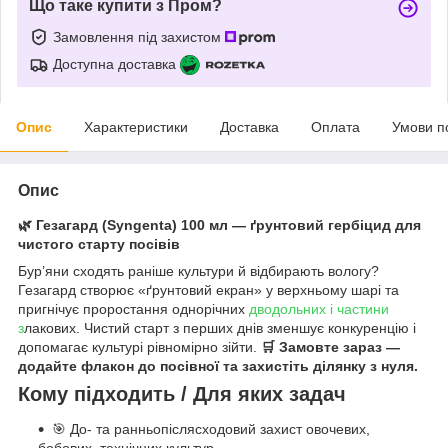
Що таке купити з Пром?
Замовлення під захистом
Доступна доставка
Опис
Характеристики
Доставка
Оплата
Умови п
Опис
🌿
Гезагард (Syngenta) 100 мл — ґрунтовий гербіцид для
чистого старту посівів
Бур’яни сходять раніше культури й відбирають вологу?
Гезагард створює «ґрунтовий екран» у верхньому шарі та
пригнічує проростання однорічних
дводольних і частини
з
лакових. Чистий старт з перших днів зменшує конкуренцію і
допомагає культурі рівномірно зійти.
🛒 Замовте зараз —
додайте флакон до посівної та захистіть ділянку з нуля.
Кому підходить / Для яких задач
🎯 До- та ранньопіслясходовий захист овочевих,