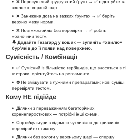
❌ Пересушений грудкуватий ґрунт → ✅ підготуйте та
зволожте верхній шар.
❌ Занижена доза на важких ґрунтах → ✅ беріть
верхню межу норми.
❌ Нові «коктейлі» без перевірки → ✅ робіть
«баночний тест».
🔔
Додайте Гезагард у кошик — зупиніть «хвилю»
бур’янів до її появи над поверхнею
.
Сумісність / Комбінації
✅ Сумісний із більшістю гербіцидів, що вносяться в ті
ж строки; орієнтуйтесь на регламенти.
⛔ Не змішувати з лужними препаратами; нові суміші
перевіряти тестом.
Кому НЕ підійде
Ділянки з переважанням багаторічних
коренепаросткових — потрібні інші схеми.
Сорти/культури з відомою чутливістю до триазинів —
перевіряйте етикетку.
Ділянки без вологи у верхньому шарі — спершу