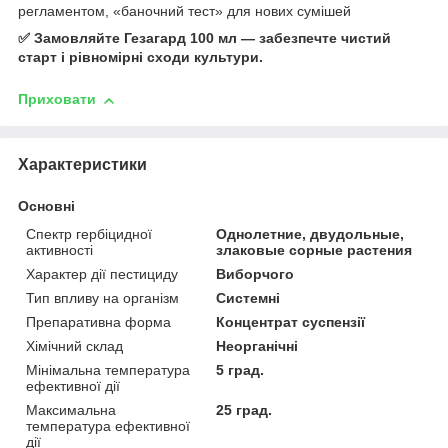
регламентом, «баночний тест» для нових сумішей
✅
Замовляйте Гезагард 100 мл — забезпечте чистий
старт і рівномірні сходи культури
.
Приховати
Характеристики
Основні
Спектр гербіцидної
Однолетние, двудольные,
активності
злаковые сорные растения
Характер дії пестициду
Виборчого
Тип впливу на організм
Системні
Препаративна форма
Концентрат суспензії
Хімічний склад
Неорганічні
Мінімальна температура
5 град.
ефективної дії
Максимальна
25 град.
температура ефективної
дії