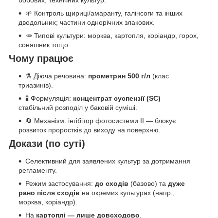
бобових, технічних культур.
🌱 Контроль щириці/амаранту, галінсоги та інших
дводольних; частини однорічних злакових.
🥕 Типові культури: морква, картопля, коріандр, горох,
соняшник тощо.
Чому працює
⚗️ Діюча речовина:
прометрин 500 г/л
(клас
триазинів).
🧪 Формуляція:
концентрат суспензії (SC)
—
стабільний розподіл у баковій суміші.
🔄 Механізм: інгібітор фотосистеми II — блокує
розвиток проростків до виходу на поверхню.
Докази (по суті)
Селективний для заявлених культур за дотримання
регламенту.
Режим застосування:
до сходів
(базово) та
дуже
рано після сходів
на окремих культурах (напр.,
морква, коріандр).
На
картоплі — лише довсходово
.