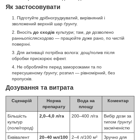
Як застосовувати
Підготуйте дрібногрудкуватий, вирівняний і
зволожений верхній шар ґрунту.
Вносіть
до сходів
культури; там, де дозволено
ранньопіслясходово — працюйте дуже рано, по чистій
поверхні.
Для активації потрібна волога: дощ/полив після
обробки прискорює ефект.
Не обробляйте перед заморозками та по
пересушеному ґрунту; розпил — рівномірний, без
пропусків.
Дозування та витрата
Сценарій
Норма
Вода на
Коментар
препарату
площу
Більшість
2,0–4,0 л/га
200–400 л/га
Вибір дози за
культур
типом ґрунту/
(поле/город)
засміченістю
Еквівалент
20–40 мл/100
2–4 л/100 м²
Зручно для