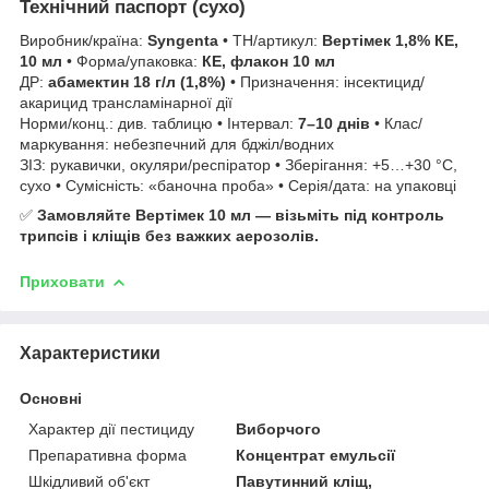
Технічний паспорт (сухо)
Виробник/країна:
Syngenta
• ТН/артикул:
Вертімек 1,8% КЕ,
10 мл
• Форма/упаковка:
КЕ, флакон 10 мл
ДР:
абамектин 18 г/л (1,8%)
• Призначення: інсектицид/
акарицид трансламінарної дії
Норми/конц.: див. таблицю • Інтервал:
7–10 днів
• Клас/
маркування: небезпечний для бджіл/водних
ЗІЗ: рукавички, окуляри/респіратор • Зберігання: +5…+30 °C,
сухо • Сумісність: «баночна проба» • Серія/дата: на упаковці
✅
Замовляйте Вертімек 10 мл — візьміть під контроль
трипсів і кліщів без важких аерозолів.
Приховати
Характеристики
Основні
Характер дії пестициду
Виборчого
Препаративна форма
Концентрат емульсії
Шкідливий об'єкт
Павутинний кліщ,