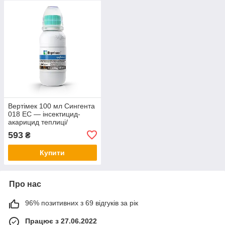
Вертімек 100 мл Сингента
018 EC — інсектицид-
акарицид теплиці/
ягідники; проти кліща й
593
₴
західного трипса, чистий
лист, Сертифікат
Купити
Про нас
96% позитивних з 69 відгуків за рік
Працює з 27.06.2022