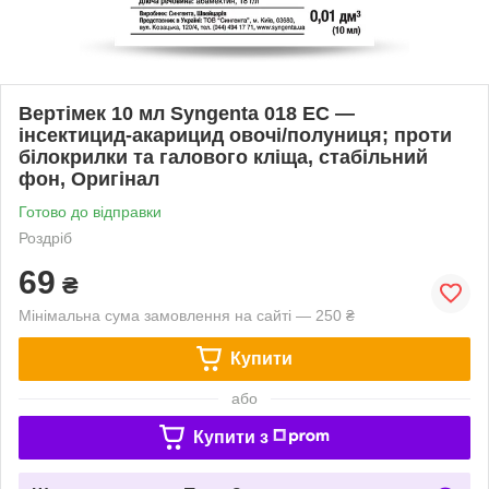
Вертімек 10 мл Syngenta 018 EC —
інсектицид-акарицид овочі/полуниця; проти
білокрилки та галового кліща, стабільний
фон, Оригінал
Готово до відправки
Роздріб
69
₴
Мінімальна сума замовлення на сайті — 250 ₴
Купити
або
Купити з