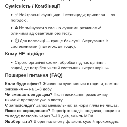
Сумісність / Комбінації
✅ Нейтральні фунгіциди, інсектициди; прилипач — за
погодою.
⛔ Не змішувати з сильно лужними розчинами/
олійними ад’ювантами без тесту.
⏱ Для попелиці — краще бак-суміш/чергування із
системниками (тіаметоксам тощо).
Кому НЕ підійде
Строго органічні схеми; обробки під час цвітіння;
задачі, де потрібен чистий системник «через корінь».
Поширені питання (FAQ)
Коли буде ефект?
Живлення зупиняється в години, помітне
зниження — на 1–3 добу.
Чи змивається дощем?
Після висихання ризик змиву
нижчий: препарат уже в листку.
Є запах/сліди?
Запах мінімальний; за норм плям не лишає.
Якщо не спрацювало?
Перевірте стадію шкідника, покриття
та воду; повторіть через 7–10 днів, змініть МОА.
Як зберігати?
В оригінальному флаконі, сухо й прохолодно.