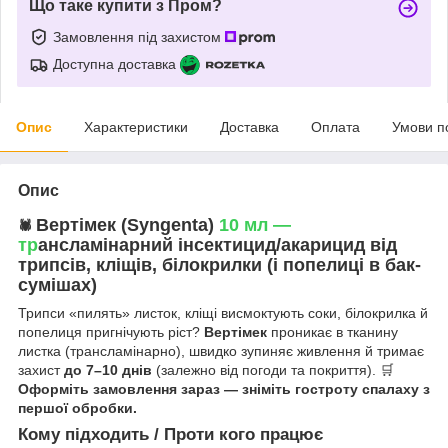
Що таке купити з Пром?
Замовлення під захистом
Доступна доставка
Опис
Характеристики
Доставка
Оплата
Умови п
Опис
Вертімек (Syngenta)
10 мл —
🕷️
тр
ансламінарний інсектицид/акарицид від
трипсів, кліщів, білокрилки (і попелиці в бак-
сумішах)
Трипси «пилять» листок, кліщі висмоктують соки, білокрилка й
попелиця пригнічують ріст?
Вертімек
проникає в тканину
листка (трансламінарно), швидко зупиняє живлення й тримає
захист
до 7–10 днів
(залежно від погоди та покриття). 🛒
Оформіть замовлення зараз — зніміть гостроту спалаху з
першої обробки.
Кому підходить / Проти кого працює