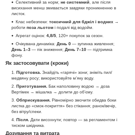
Селективний за норм;
не системний
, але після
висихання менш змивається завдяки проникненню в
листок.
Клас небезпеки:
токсичний для бджіл і водних
→
роботи
поза льотом
і подалі від водойм.
Агрегат оцінок:
4,8/5
, 120+ покупок за сезон.
Очікувана динаміка:
День 0
— зупинка живлення;
День 1–3
— пік зниження;
День 7–10
— підтримка
фону.
Як застосовувати (кроки)
Підготовка.
Знайдіть «гарячі» зони; зніміть пил/
медвяну росу; використовуйте м’яку воду.
Приготування.
Бак наполовину водою → доза
Вертімек → мішалка → долити до об’єму.
Обприскування.
Рівномірно змочити обидва боки
листка до «смок-покриття» без стікання; ранок/вечір,
без вітру/спеки.
Після.
Дати висохнути; повтор — за регламентом і
тиском шкідника.
Дозування та витрата