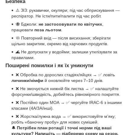
Безпека
⚠️ ЗІЗ: рукавички, окуляри; під час обприскування —
респіратор. Не їсти/пити/палити під час робіт.
🐝 Бджоли:
не застосовувати по квітучих
,
працювати
поза льотом
.
🧼 Повторний вхід — після висихання; зберігати
щільно закритим, окремо від харчових продуктів.
🌊 Не допускати у водойми; залишки утилізувати за
правилами.
Поширені помилки і як їх уникнути
❌ Обробка по дорослих стадіях/яйцях → ✅ ловіть
личинки/німфи
й оновлюйте через 7–10 днів.
❌ Не змочується нижній бік листка → ✅ налаштуйте
форсунки/швидкість, добийтесь рівномірного покриття.
❌ Постійно один МОА → ✅ чергуйте IRAC-6 з іншими
класами (4A/3A/інші).
❌ Жорстка/лужна вода → ✅ використовуйте м’яку;
робіть «баночну пробу» для нових сумішей.
🔔
Потрібен план ротації і точні норми під ваші
культури? Напишіть — підберемо схему на сезон.