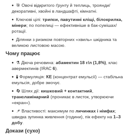
🎯 Овочі відкритого ґрунту й теплиць, троянди/
декоративні, хвойні в ландшафті, кімнатні.
Ключові цілі:
трипси, павутинні кліщі, білокрилка,
мінери
; по попелиці — ефективніше в бак-сумішах/
ротації.
Ділянки з ризиком повторних «хвиль» шкідника та
великою листовою масою.
Чому працює
⚗️ Діюча речовина:
абамектин 18 г/л (1,8%)
, клас
авермектинів (IRAC
6
).
🧪 Формуляція:
КЕ
(концентрат емульсії) — стабільна
емульсія, добре змочує.
🔄 Шлях дії:
кишковий + контактний
,
трансламінарний
(проникає в листок, утворюючи
«екран»).
📌 Властивості: максимум по
личинках і німфах
;
швидка зупинка живлення (години), пік ефекту на
1–3
добу
.
Докази (сухо)