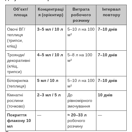
Об’єкт/
Концентраці
Витрата
Інтервал
площа
я (орієнтир)
робочого
повтору
розчину
Овочі ВГ/
3–5 мл / 10 л
5–10 л на 100
7–10 днів
теплиця
м²
(трипси,
кліщ)
Троянди/
4–5 мл / 10 л
5–8 л на 100
7–10 днів
декоративні
м²
(кліщ,
трипси)
Білокрилка
5 мл / 10 л
5–10 л на 100
7–10 днів
(теплиця)
м²
Кімнатні
2–3 мл / 5 л
До
10 днів
рослини
рівномірного
(точково)
змочування
Покриття
—
≈ 20–33 л
—
флакону 10
робочого
мл
розчину