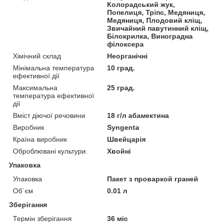
Колорадський жук,
Попелиця, Тріпс, Медяниця,
Медяниця, Плодовий кліщ,
Звичайний павутинний кліщ,
Білокрилка, Виноградна
філоксера
Хімічний склад
Неорганічні
Мінімальна температура
10 град.
ефективної дії
Максимальна
25 град.
температура ефективної
дії
Вміст діючої речовини
18 г/л абамектина
Виробник
Syngenta
Країна виробник
Швейцарія
Оброблювані культури.
Хвойні
Упаковка
Упаковка
Пакет з проваркой граней
Об`єм
0.01 л
Зберігання
Термін зберігання
36 міс