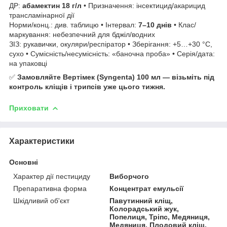
ДР:
абамектин 18 г/л
• Призначення: інсектицид/акарицид
трансламінарної дії
Норми/конц.: див. таблицю • Інтервал:
7–10 днів
• Клас/
маркування: небезпечний для бджіл/водних
ЗІЗ: рукавички, окуляри/респіратор • Зберігання: +5…+30 °C,
сухо • Сумісність/несумісність: «баночна проба» • Серія/дата:
на упаковці
✅
Замовляйте Вертімек (Syngenta) 100 мл — візьміть під
контроль кліщів і трипсів уже цього тижня.
Приховати
Характеристики
Основні
Характер дії пестициду
Виборчого
Препаративна форма
Концентрат емульсії
Шкідливий об'єкт
Павутинний кліщ,
Колорадський жук,
Попелиця, Тріпс, Медяниця,
Медяниця, Плодовий кліщ,