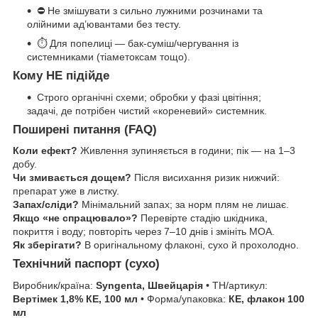
⛔ Не змішувати з сильно лужними розчинами та
олійними ад’ювантами без тесту.
⏱ Для попелиці — бак-суміш/чергування із
системниками (тіаметоксам тощо).
Кому НЕ підійде
Строго органічні схеми; обробки у фазі цвітіння;
задачі, де потрібен чистий «кореневий» системник.
Поширені питання (FAQ)
Коли ефект?
Живлення зупиняється в години; пік — на 1–3
добу.
Чи змивається дощем?
Після висихання ризик нижчий:
препарат уже в листку.
Запах/сліди?
Мінімальний запах; за норм плям не лишає.
Якщо «не спрацювало»?
Перевірте стадію шкідника,
покриття і воду; повторіть через 7–10 днів і змініть МОА.
Як зберігати?
В оригінальному флаконі, сухо й прохолодно.
Технічний паспорт (сухо)
Виробник/країна:
Syngenta, Швейцарія
• ТН/артикул:
Вертімек 1,8% КЕ, 100 мл
• Форма/упаковка:
КЕ, флакон 100
мл