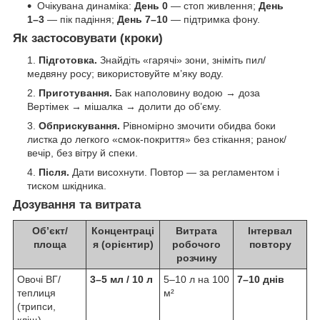
Очікувана динаміка:
День 0
— стоп живлення;
День
1–3
— пік падіння;
День 7–10
— підтримка фону.
Як застосовувати (кроки)
Підготовка.
Знайдіть «гарячі» зони, зніміть пил/
медвяну росу; використовуйте м’яку воду.
Приготування.
Бак наполовину водою → доза
Вертімек → мішалка → долити до об’єму.
Обприскування.
Рівномірно змочити обидва боки
листка до легкого «смок-покриття» без стікання; ранок/
вечір, без вітру й спеки.
Після.
Дати висохнути. Повтор — за регламентом і
тиском шкідника.
Дозування та витрата
Об’єкт/
Концентраці
Витрата
Інтервал
площа
я (орієнтир)
робочого
повтору
розчину
Овочі ВГ/
3–5 мл / 10 л
5–10 л на 100
7–10 днів
теплиця
м²
(трипси,
кліщ)