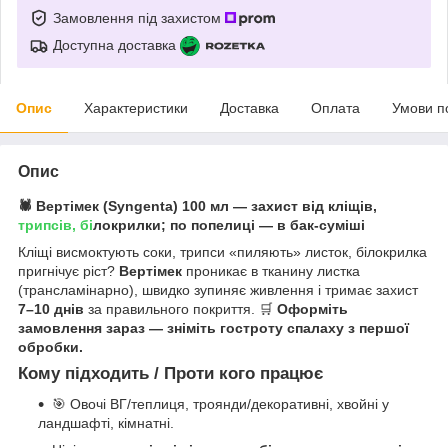
Замовлення під захистом
Доступна доставка
Опис
Характеристики
Доставка
Оплата
Умови п
Опис
🕷️
Вертімек (Syngenta) 100 мл — захист від кліщів,
трипсів, бі
локрилки; по попелиці — в бак-суміші
Кліщі висмоктують соки, трипси «пиляють» листок, білокрилка
пригнічує ріст?
Вертімек
проникає в тканину листка
(трансламінарно), швидко зупиняє живлення і тримає захист
7–10 днів
за правильного покриття. 🛒
Оформіть
замовлення зараз — зніміть гостроту спалаху з першої
обробки.
Кому підходить / Проти кого працює
🎯 Овочі ВГ/теплиця, троянди/декоративні, хвойні у
ландшафті, кімнатні.