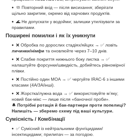
🧼 Повторний вхід — після висихання; зберігати
щільно закритим, окремо від харчових продуктів.
🌊 Не допускати у водойми; залишки утилізувати за
правилами.
Поширені помилки і як їх уникнути
❌ Обробка по дорослих стадіях/яйцях → ✅ ловіть
личинки/німфи
та оновлюйте через 7–10 днів.
❌ Слабке покриття нижнього боку листка → ✅
налаштуйте форсунки/швидкість, добийтесь рівномірної
плівки.
❌ Постійно один МОА → ✅ чергуйте IRAC-6 з іншими
класами (4A/3A/інші).
❌ Жорстка/лужна вода → ✅ використовуйте м’яку;
новий бак-мікс — лише після «баночної проби».
🔔
Потрібні ротація й бак-партнери проти попелиці?
Напишіть — зберемо схему під ваші культури.
Сумісність / Комбінації
✅ Сумісний із нейтральними фунгіцидами/
інсектицидами; прилипач — за погодою.