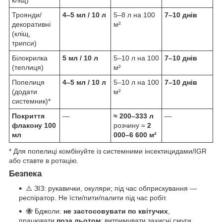
Троянди/
4–5 мл / 10 л
5–8 л на 100
7–10 днів
декоративні
м²
(кліщ,
трипси)
Білокрилка
5 мл / 10 л
5–10 л на 100
7–10 днів
(теплиця)
м²
Попелиця
4–5 мл / 10 л
5–10 л на 100
7–10 днів
(додати
м²
системник)*
Покриття
—
≈ 200–333 л
—
флакону 100
розчину =
2
мл
000–6 600 м²
* Для попелиці комбінуйте із системними інсектицидами/IGR
або ставте в ротацію.
Безпека
⚠️ ЗІЗ: рукавички, окуляри; під час обприскування —
респіратор. Не їсти/пити/палити під час робіт.
🐝 Бджоли:
не застосовувати по квітучих
,
працювати
поза льотом
; витримувати захисні смуги.