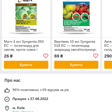
Матч 4 мл Syngenta 050
Вертімек 10 мл Syngenta
Акте
EC — інсектицид для
018 EC — інсектицид-
EC —
овочів; проти совок і
акарицид овочі/полуниця;
скла
листокруток, перериває
проти білокрилки та
трип
26
69
290
₴
₴
цикл розвитку, чистий лист,
галового кліща,
конт
Сертифікат
стабільний фон, Оригінал
Купити
Купити
Про нас
96% позитивних з 69 відгуків за рік
Працює з 27.06.2022
м. Київ
Київ, Україна