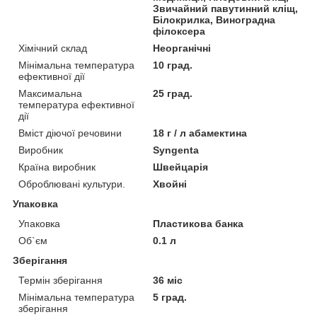
Звичайний павутинний кліщ,
Білокрилка, Виноградна
філоксера
Хімічний склад
Неорганічні
Мінімальна температура
10 град.
ефективної дії
Максимальна
25 град.
температура ефективної
дії
Вміст діючої речовини
18 г / л абамектина
Виробник
Syngenta
Країна виробник
Швейцарія
Оброблювані культури.
Хвойні
Упаковка
Упаковка
Пластикова банка
Об`єм
0.1 л
Зберігання
Термін зберігання
36 міс
Мінімальна температура
5 град.
зберігання