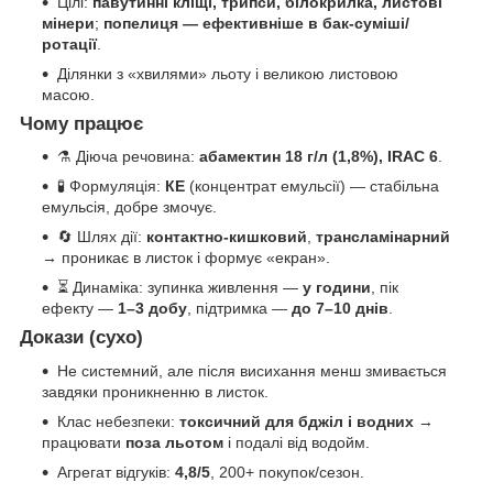
Цілі:
павутинні кліщі, трипси, білокрилка, листові
мінери
;
пoпелиця — ефективніше в бак-суміші/
ротації
.
Ділянки з «хвилями» льоту і великою листовою
масою.
Чому працює
⚗️ Діюча речовина:
абамектин 18 г/л (1,8%), IRAC 6
.
🧪 Формуляція:
КЕ
(концентрат емульсії) — стабільна
емульсія, добре змочує.
🔄 Шлях дії:
контактно-кишковий
,
трансламінарний
→ проникає в листок і формує «екран».
⏳ Динаміка: зупинка живлення —
у години
, пік
ефекту —
1–3 добу
, підтримка —
до 7–10 днів
.
Докази (сухо)
Не системний, але після висихання менш змивається
завдяки проникненню в листок.
Клас небезпеки:
токсичний для бджіл і водних
→
працювати
поза льотом
і подалі від водойм.
Агрегат відгуків:
4,8/5
, 200+ покупок/сезон.