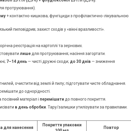
для протруювання).
ему
+ контактно-кишкова; фунгіциди з профілактично-лікувальною
изький пиловідрив; захист сходів у «вікні вразливості».
орічна реєстрація на картоплі та зернових.
истовувати
лише
для протруювання; насіння загортати.
ні;
7–14 день
— чисті дружні сходи;
до 30 днів
— зниження
гнилей, очистити від землі й пилу; підготувати чисте обладнання.
еремішати до однорідності.
 посівний матеріал і
перемішати
до повного покриття.
исівати
в день обробки
. Тару/залишки утилізувати за правилами.
Покриття упаковки
а для нанесення
Повтор
100 мл