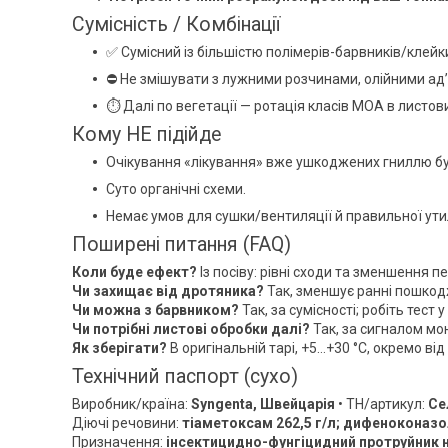
Сумісність / Комбінації
✅ Сумісний із більшістю полімерів-барвників/клейк
⛔ Не змішувати з лужними розчинами, олійними ад’
⏱ Далі по вегетації — ротація класів МОА в листов
Кому НЕ підійде
Очікування «лікування» вже ушкоджених гниллю бу
Суто органічні схеми.
Немає умов для сушки/вентиляції й правильної утил
Поширені питання (FAQ)
Коли буде ефект?
Із посіву: рівні сходи та зменшення
Чи захищає від дротяника?
Так, зменшує ранні пошкод
Чи можна з барвником?
Так, за сумісності; робіть тест у
Чи потрібні листові обробки далі?
Так, за сигналом мон
Як зберігати?
В оригінальній тарі, +5…+30 °C, окремо від
Технічний паспорт (сухо)
Виробник/країна:
Syngenta, Швейцарія
• ТН/артикул:
Се
Діючі речовини:
тіаметоксам 262,5 г/л; дифеноконазол
Призначення:
інсектицидно-фунгіцидний протруйник н