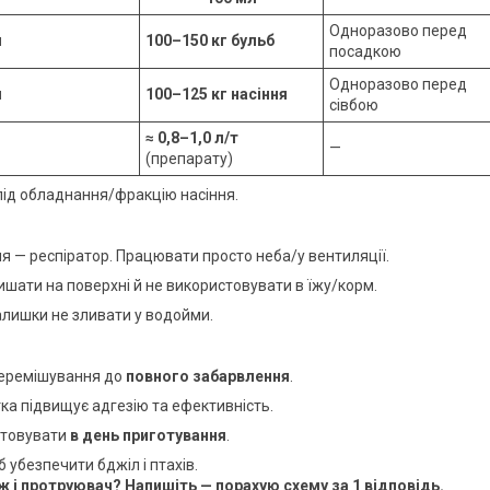
Одноразово перед
л
100–150 кг бульб
посадкою
Одноразово перед
л
100–125 кг насіння
сівбою
≈ 0,8–1,0 л/т
—
(препарату)
під обладнання/фракцію насіння.
ння — респіратор. Працювати просто неба/у вентиляції.
лишати на поверхні й не використовувати в їжу/корм.
залишки не зливати у водойми.
перемішування до
повного забарвлення
.
а підвищує адгезію та ефективність.
стовувати
в день приготування
.
б убезпечити бджіл і птахів.
ж і протруювач? Напишіть — порахую схему за 1 відповідь.