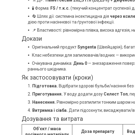
🧪 Форма:
FS / т.к.с.
(текучий концентрат суспензії 
🔄 Шлях дії: системна інсектицидна дія
через ксил
дією проти насіннєвої та ґрунтової інфекції.
📌 Властивості: рівномірна плівка, висока адгезія, н
Докази
Оригінальний продукт
Syngenta
(Швейцарія); багат
Клас небезпеки для запилювачів/водних — викор
Очікувана динаміка:
День 0
— знезараження поверх
раннього шкідника.
Як застосовувати (кроки)
Підготовка.
Відібрати здорові бульби/насіння без 
Приготування.
У воду додати дозу
Селест Топ
, п
Нанесення.
Рівномірно розпилити тонким шаром на
Витримка і сівба.
Дати підсохнути; висаджувати/в
Дозування та витрата
Об’єкт / маса
Доза препарату
Вод
посівного матеріалу