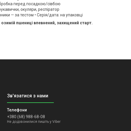
обробка перед посадкою/сівбою
рукавички, окуляри, респіратор
вники — за тестом • Серія/дата: на упаковці
 озимій пшениці впевнений, захищений старт.
+380 (68) 988-68-08
Не додзвонилися пишіть у Viber