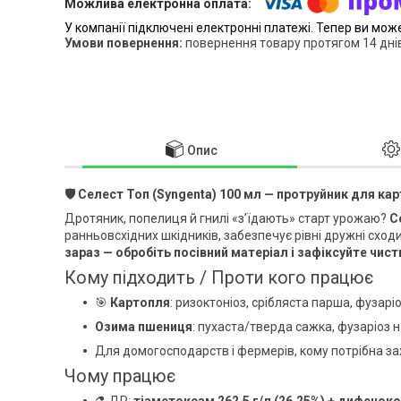
У компанії підключені електронні платежі. Тепер ви мож
повернення товару протягом 14 дні
Опис
🛡️
Селест Топ (Syngenta) 100 мл — протруйник для кар
Дротяник, попелиця й гнилі «з’їдають» старт урожаю?
С
ранньовсхідних шкідників, забезпечує рівні дружні сход
зараз — обробіть посівний матеріал і зафіксуйте чист
Кому підходить / Проти кого працює
🎯
Картопля
: ризоктоніоз, срібляста парша, фузарі
Озима пшениця
: пухаста/тверда сажка, фузаріоз н
Для домогосподарств і фермерів, кому потрібна за
Чому працює
⚗️ ДР:
тіаметоксам 262,5 г/л (26,25%) + дифенокон