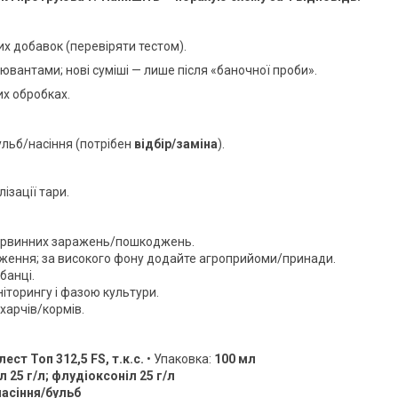
их добавок (перевіряти тестом).
ювантами; нові суміші — лише після «баночної проби».
их обробках.
льб/насіння (потрібен
відбір/заміна
).
ізації тари.
 первинних заражень/пошкоджень.
ження; за високого фону додайте агроприйоми/принади.
 банці.
іторингу і фазою культури.
 харчів/кормів.
лест Топ 312,5 FS, т.к.с.
• Упаковка:
100 мл
 25 г/л; флудіоксоніл 25 г/л
асіння/бульб