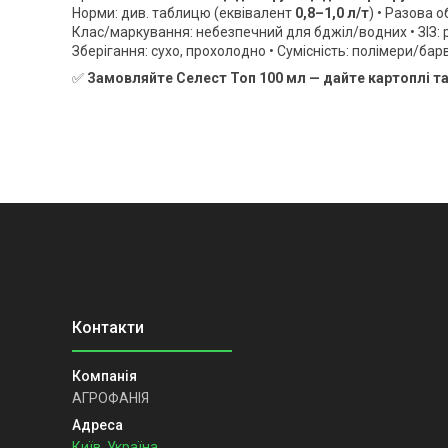
Норми: див. таблицю (еквівалент
0,8–1,0 л/т
) • Разова 
Клас/маркування: небезпечний для бджіл/водних • ЗІЗ: 
Зберігання: сухо, прохолодно • Сумісність: полімери/бар
✅
Замовляйте Селест Топ 100 мл — дайте картоплі та
АГРОФАНІЯ
Київ, Україна