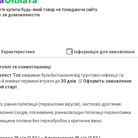
ете купити будь-який товар не покидаючи сайту.
в
за домовленістю
Характеристики
Інформація для замовлення
топлі та озимої пшениці
елест Топ
закриває бульби/насіння від ґрунтової інфекції та
и й знижує первинні втрати до
30 днів
. 🛒
Оформіть замовлення
ий старт.
оз; рання попелиця (переносник вірусів), частково дротяник.
асіння/сходів, пліснявіння; ранньовсхідні попелиці-переносники.
хищена посівна без переобробок у критичне вікно.
азол 25 г/л (2,5%) + флудіоксоніл 25 г/л (2,5%)
.