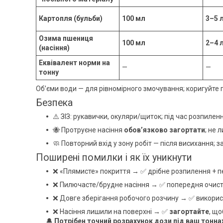
Картопля (бульби)
100 мл
3–5 
Озима пшениця
100 мл
2–4 
(насіння)
Еквівалент норми на
—
—
тонну
Об’єми води — для рівномірного змочування; коригуйте 
Безпека
⚠️ ЗІЗ: рукавички, окуляри/щиток; під час розпиле
🐝 Протруєне насіння
обов’язково загортати
; не 
🧼 Повторний вхід у зону робіт — після висихання; 
Поширені помилки і як їх уникнути
❌ «Плямисте» покриття → ✅ дрібне розпилення + 
❌ Пилючасте/брудне насіння → ✅ попередня очистк
❌ Довге зберігання робочого розчину → ✅ викори
❌ Насіння лишили на поверхні → ✅
загортайте
, що
🔔
Потрібен точний розрахунок дози під ваш тонна