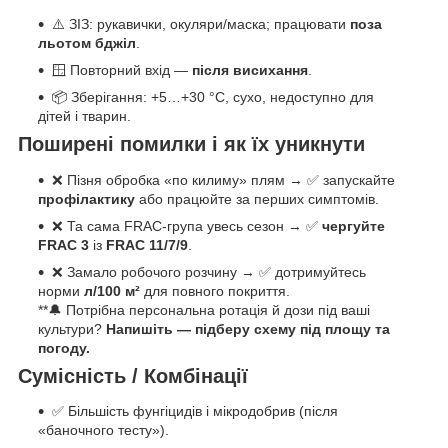
⚠️ ЗІЗ: рукавички, окуляри/маска; працювати
поза
льотом бджіл
.
🪟 Повторний вхід —
після висихання
.
📦 Зберігання: +5…+30 °C, сухо, недоступно для
дітей і тварин.
Поширені помилки і як їх уникнути
❌ Пізня обробка «по килиму» плям → ✅ запускайте
профілактику
або працюйте за перших симптомів.
❌ Та сама FRAC-група увесь сезон → ✅
чергуйте
FRAC 3
із
FRAC 11/7/9
.
❌ Замало робочого розчину → ✅ дотримуйтесь
норми
л/100 м²
для повного покриття.
**🔔 Потрібна персональна ротація й дози під ваші
культури?
Напишіть — підберу схему під площу та
погоду.
Сумісність / Комбінації
✅ Більшість фунгіцидів і мікродобрив (після
«баночного тесту»).