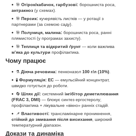
🎯
Огірок/кабачок, гарбузові:
борошниста роса,
антракноз
(у схемах).
🎯
Персик:
кучерявість листків — у ротації з
партнерами (за схемою саду).
🎯
Полуниця, малина:
борошниста роса, ранні
плямистості (у програмах захисту).
🎯
Теплиця та відкритий ґрунт
— коли важлива
м’яка до культури
профілактика.
Чому працює
⚗️
Діюча речовина:
пенконазол
100 г/л (10%)
.
🧪
Формуляція:
EC
— емульсійний концентрат,
швидко готується до роботи.
🔄
Шлях дії:
системний
інгібітор деметилювання
(FRAC 3, DMI)
— блокує синтез ергостеролу;
профілактика + лікувальне «вікно» ранніх стадій.
📌
Властивості:
трансламінарне проникнення,
стійкий до змивання після висихання
, широкий
температурний діапазон.
Докази та динаміка