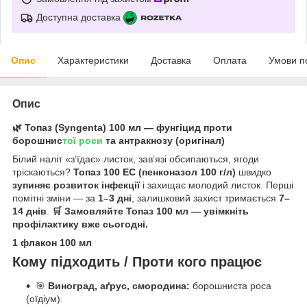
Доступна доставка
Опис
Характеристики
Доставка
Оплата
Умови п
Опис
🌿
Топаз (Syngenta) 100 мл — фунгіцид проти
борошнис
тої роси
та антракнозу (оригінал)
Білий наліт «з’їдає» листок, зав’язі обсипаються, ягоди
тріскаються?
Топаз 100 EC (пенконазол 100 г/л)
швидко
зупиняє розвиток інфекції
і захищає молодий листок. Перші
помітні зміни — за
1–3 дні
, залишковий захист тримається
7–
14 днів
.
🛒 Замовляйте Топаз 100 мл — увімкніть
профілактику вже сьогодні.
1 флакон 100 мл
Кому підходить / Проти кого працює
🎯
Виноград, аґрус, смородина:
борошниста роса
(оїдіум).