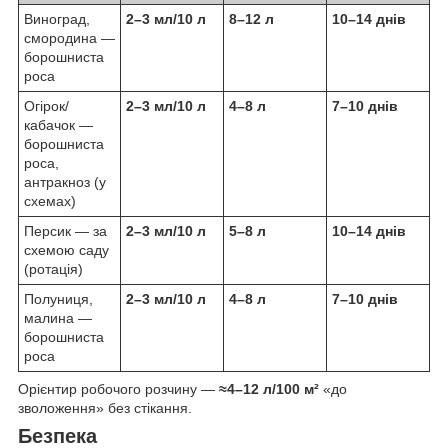
Виноград,
2–3 мл/10 л
8–12 л
10–14 днів
смородина —
борошниста
роса
Огірок/
2–3 мл/10 л
4–8 л
7–10 днів
кабачок —
борошниста
роса,
антракноз (у
схемах)
Персик — за
2–3 мл/10 л
5–8 л
10–14 днів
схемою саду
(ротація)
Полуниця,
2–3 мл/10 л
4–8 л
7–10 днів
малина —
борошниста
роса
Орієнтир робочого розчину —
≈4–12 л/100 м²
«до
зволоження» без стікання.
Безпека