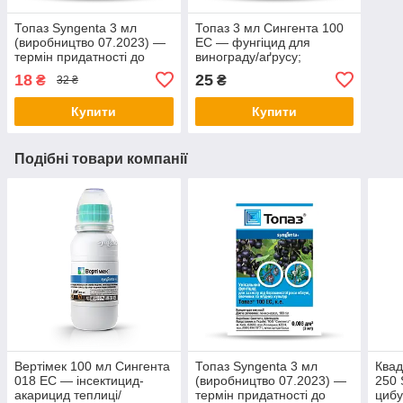
Топаз Syngenta 3 мл
Топаз 3 мл Сингента 100
(виробництво 07.2023) —
EC — фунгіцид для
термін придатності до
винограду/аґрусу;
07.2026. Професійний
профілактика оїдіуму та
18
25
₴
₴
32 ₴
захист від борошнистої
борошнистої роси, у перші
роси
строки, Офіційно
Купити
Купити
Подібні товари компанії
Вертімек 100 мл Сингента
Топаз Syngenta 3 мл
Квад
018 EC — інсектицид-
(виробництво 07.2023) —
250 
акарицид теплиці/
термін придатності до
цибу