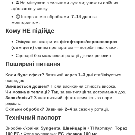
⛔ Не міксувати з сильними лугами; уникати олійних
ад’ювантів у спеку.
⏱ Інтервал між обробками:
7–14 днів
за
моніторингом.
Кому НЕ підійде
Очікування «закрити»
фітофтороз/пероноспороз
(ооміцети)
одним препаратом — потрібні інші класи.
Сценарії без можливості ротації діючих речовин.
Поширені питання
Коли буде ефект?
Зазвичай
через 1–3 дні
стабілізується
осередок.
Змивається дощем?
Після висихання стійкість висока.
Чи можна в теплиці?
Так, за вентиляції та дотримання доз.
Запах/опіки?
Запах низький, фітотоксичність за норм —
рідкість.
Скільки обробок?
Зазвичай
2–4
за сезон у ротації.
Технічний паспорт
Виробник/країна:
Syngenta, Швейцарія
• ТН/артикул:
Topaz
100 EC
• Форма/упаковка:
EC, флакон 100 мл