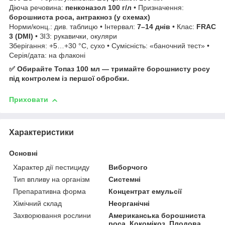
Діюча речовина:
пенконазол 100 г/л
• Призначення:
борошниста роса, антракноз (у схемах)
Норми/конц.: див. таблицю • Інтервал:
7–14 днів
• Клас:
FRAC
3 (DMI)
• ЗІЗ: рукавички, окуляри
Зберігання: +5…+30 °C, сухо • Сумісність: «баночний тест» •
Серія/дата: на флаконі
✅ Обирайте Топаз 100 мл — тримайте борошнисту росу
під контролем із першої обробки.
Приховати
Характеристики
Основні
Характер дії пестициду
Виборчого
Тип впливу на організм
Системні
Препаративна форма
Концентрат емульсії
Хімічний склад
Неорганічні
Захворювання рослини
Американська борошниста
роса, Кокомікоз, Плодова