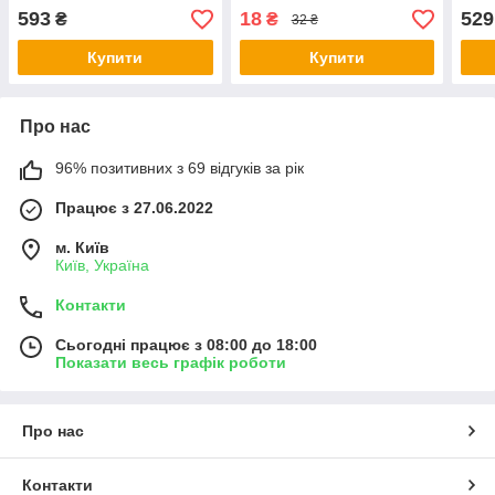
ягідники; проти кліща й
07.2026. Професійний
церк
593
18
529
₴
₴
32 ₴
західного трипса, чистий
захист від борошнистої
альт
лист, Сертифікат
роси
дія 
Купити
Купити
Про нас
96% позитивних з 69 відгуків за рік
Працює з 27.06.2022
м. Київ
Київ, Україна
Контакти
Сьогодні працює з 08:00 до 18:00
Показати весь графік роботи
Про нас
Контакти