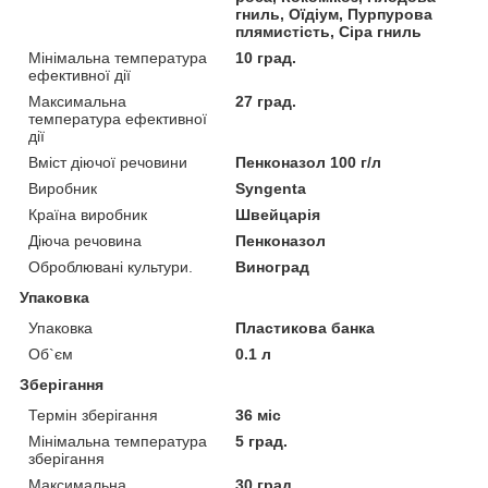
гниль, Оїдіум, Пурпурова
плямистість, Сіра гниль
Мінімальна температура
10 град.
ефективної дії
Максимальна
27 град.
температура ефективної
дії
Вміст діючої речовини
Пенконазол 100 г/л
Виробник
Syngenta
Країна виробник
Швейцарія
Діюча речовина
Пенконазол
Оброблювані культури.
Виноград
Упаковка
Упаковка
Пластикова банка
Об`єм
0.1 л
Зберігання
Термін зберігання
36 міс
Мінімальна температура
5 град.
зберігання
Максимальна
30 град.