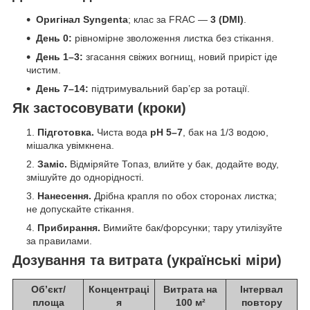
Оригінал Syngenta
; клас за FRAC —
3 (DMI)
.
День 0:
рівномірне зволоження листка без стікання.
День 1–3:
згасання свіжих вогнищ, новий приріст іде
чистим.
День 7–14:
підтримувальний бар’єр за ротації.
Як застосовувати (кроки)
Підготовка.
Чиста вода
pH 5–7
, бак на 1/3 водою,
мішалка увімкнена.
Заміс.
Відміряйте Топаз, влийте у бак, додайте воду,
змішуйте до однорідності.
Нанесення.
Дрібна крапля по обох сторонах листка;
не допускайте стікання.
Прибирання.
Вимийте бак/форсунки; тару утилізуйте
за правилами.
Дозування та витрата (українські міри)
Об’єкт/
Концентраці
Витрата на
Інтервал
площа
я
100 м²
повтору