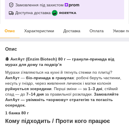
Замовлення під захистом
Доступна доставка
Опис
Характеристики
Доставка
Оплата
Умови п
Опис
🐜
АнтАут (Enzim Biotech) 80 г — гранули-принада від
мурах для дому та подвір’я
Мурахи з’являються на кухні й тягнуть стежки по плитці?
АнтАут
—
біо-принада в гранулах
: робочі беруть частинки,
несуть у гніздо, через живлення личинок і матки колонія
руйнується зсередини
. Перші зміни — за
1–3 дні
, стійкий
спад — до
7–14 дня
за правильної розкладки.
Замовляйте
АнтАут — увімкніть «кормову» стратегію та погасіть
осередок.
1 банка 80 г
Кому підходить / Проти кого працює