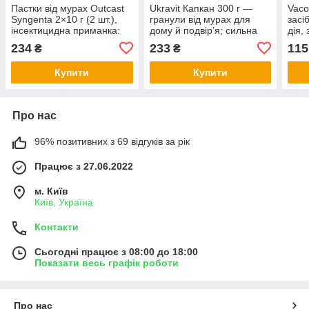
Пастки від мурах Outcast
Ukravit Капкан 300 г —
Vaco
Syngenta 2×10 г (2 шт.),
гранули від мурах для
засі
інсектицидна приманка:
дому й подвір’я; сильна
дія,
мурахи несуть у гніздо, дія
дія по стежках і гніздах,
прац
234
233
115
₴
₴
на колонію з маткою
працює там, де ходять
надв
мурахи
Купити
Купити
Про нас
96% позитивних з 69 відгуків за рік
Працює з 27.06.2022
м. Київ
Київ, Україна
Контакти
Сьогодні працює з 08:00 до 18:00
Показати весь графік роботи
Про нас