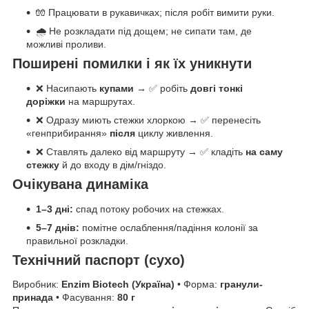
🧤 Працювати в рукавичках; після робіт вимити руки.
🌧 Не розкладати під дощем; не сипати там, де
можливі проливи.
Поширені помилки і як їх уникнути
❌ Насипають
купами
→ ✅ робіть
довгі тонкі
доріжки
на маршрутах.
❌ Одразу миють стежки хлоркою → ✅ перенесіть
«генприбирання»
після
циклу живлення.
❌ Ставлять далеко від маршруту → ✅ кладіть
на саму
стежку
й до входу в дім/гніздо.
Очікувана динаміка
1–3 дні:
спад потоку робочих на стежках.
5–7 днів:
помітне ослаблення/падіння колонії за
правильної розкладки.
Технічний паспорт (сухо)
Виробник:
Enzim Biotech (Україна)
• Форма:
гранули-
принада
• Фасування:
80 г