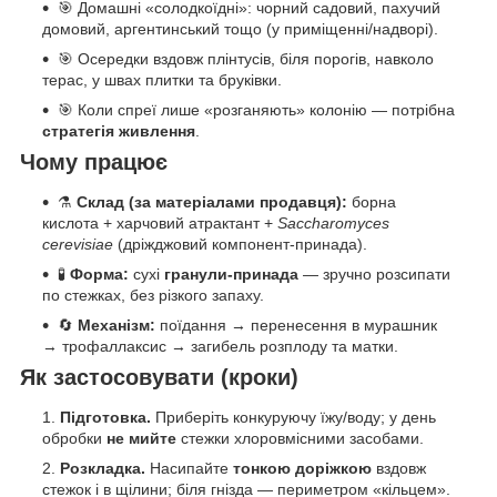
🎯 Домашні «солодкоїдні»: чорний садовий, пахучий
домовий, аргентинський тощо (у приміщенні/надворі).
🎯 Осередки вздовж плінтусів, біля порогів, навколо
терас, у швах плитки та бруківки.
🎯 Коли спреї лише «розганяють» колонію — потрібна
стратегія живлення
.
Чому працює
⚗️
Склад (за матеріалами продавця):
борна
кислота + харчовий атрактант +
Saccharomyces
cerevisiae
(дріжджовий компонент-принада).
🧪
Форма:
сухі
гранули-принада
— зручно розсипати
по стежках, без різкого запаху.
🔄
Механізм:
поїдання → перенесення в мурашник
→ трофаллаксис → загибель розплоду та матки.
Як застосовувати (кроки)
Підготовка.
Приберіть конкуруючу їжу/воду; у день
обробки
не мийте
стежки хлоровмісними засобами.
Розкладка.
Насипайте
тонкою доріжкою
вздовж
стежок і в щілини; біля гнізда — периметром «кільцем».