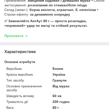
Призначення:
знищення садових і домашніх мурах
• Спосіб
застосування:
розсипання по стежках/біля гнізда
Склад (заявл.):
борна кислота, атрактант,
S. cerevisiae
•
Строки ефекту:
за динамікою осередку
✅ Замовляйте АнтАут 80 г — проста розкладка,
«кормовий» удар по матці та стійкий результат.
Приховати
Характеристики
Основні атрибути
Виробник
Ензим
Країна виробник
Україна
Тип засобу
Гранули
Основне призначення
Від мурах
засобу
Швидкість впливу
60 хв
Тривалість дії
200 годин
Вага
80 г