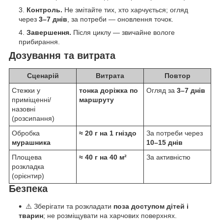
Контроль.
Не змітайте тих, хто харчується; огляд
через
3–7 днів
, за потреби — оновлення точок.
Завершення.
Після циклу — звичайне вологе
прибирання.
Дозування та витрата
Сценарій
Витрата
Повтор
Стежки у
тонка доріжка по
Огляд за
3–7 днів
приміщенні/
маршруту
назовні
(розсипання)
Обробка
≈ 20 г на 1 гніздо
За потреби через
мурашника
10–15 днів
Площева
≈ 40 г на 40 м²
За активністю
розкладка
(орієнтир)
Безпека
⚠️ Зберігати та розкладати
поза доступом дітей і
тварин
; не розміщувати на харчових поверхнях.