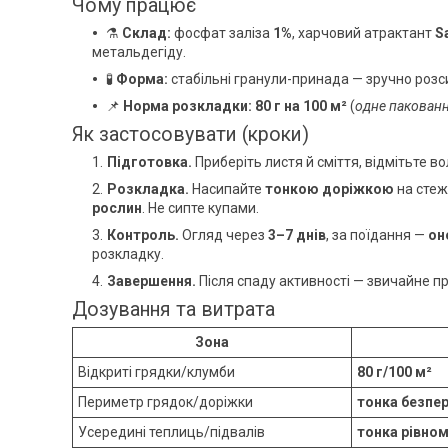
Чому працює
⚗️
Склад:
фосфат заліза
1%
, харчовий атрактант
S
метальдегіду.
🧪
Форма:
стабільні гранули-принада — зручно розси
📌
Норма розкладки:
80 г на 100 м²
(
одне пакованн
Як застосовувати (кроки)
Підготовка.
Приберіть листя й сміття, відмітьте вол
Розкладка.
Насипайте
тонкою доріжкою
на стеж
рослин
. Не сипте купами.
Контроль.
Огляд через
3–7 днів
, за поїдання —
он
розкладку.
Завершення.
Після спаду активності — звичайне п
Дозування та витрата
Зона
Відкриті грядки/клумби
80 г/100 м²
Периметр грядок/доріжки
тонка безпер
Усередині теплиць/підвалів
тонка рівном