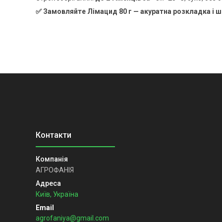
✅ Замовляйте Лімацид 80 г — акуратна розкладка і ш
АГРОФАНІЯ
Київ, Україна
agrofaniya@gmail.com