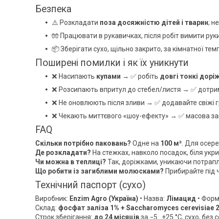
Безпека
⚠️ Розкладати
поза досяжністю дітей і тварин
; н
🧤 Працювати в рукавичках, після робіт вимити руки
📦 Зберігати сухо, щільно закрито, за кімнатної тем
Поширені помилки і як їх уникнути
❌ Насипають
купами
→ ✅ робіть
довгі тонкі дорі
❌ Розсипають впритул до стебел/листя → ✅ дотр
❌ Не оновлюють після зливи → ✅ додавайте свіжі г
❌ Чекають миттєвого «шоу-ефекту» → ✅ масова за
FAQ
Скільки потрібно паковань?
Одне на
100 м²
. Для осере
Де розкладати?
На стежках, навколо посадок, біля укри
Чи можна в теплиці?
Так, доріжками, уникаючи потрапл
Що робити із загиблими молюсками?
Прибирайте під 
Технічний паспорт (сухо)
Виробник:
Enzim Agro (Україна)
• Назва:
Лімацид
• Форм
Склад:
фосфат заліза 1% + Saccharomyces cerevisiae 
Строк зберігання:
до 24 місяців
за −5…+25 °C, сухо, без 