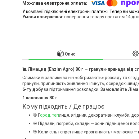
У компанії підключені електронні платежі. Тепер ви мож
повернення товару протягом 14 дні
Опис
🐌
Лімацид (Enzim Agro) 80 г — гранули-принада від сл
Слимаки й равлики за ніч «обгризають» розсаду та ягод
гранули, припиняють живлення і гинуть, осередок швидко
6-ту добу
за підтримання розкладки.
Замовляйте Лімац
1 паковання 80 г
Кому підходить / Де працює
🎯 Г
ород, теп
лиця, ягідник, декоративні клумби, до
🎯 Підвали, погреби, склади — зони підвищеної волог
🎯 Коли сіль і спреї лише «розганяють» молюсків —