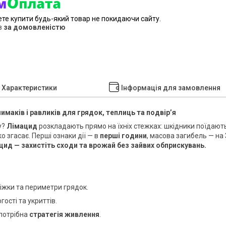
ете купити будь-який товар не покидаючи сайту.
в
за домовленістю
Характеристики
Інформація для замовлення
имаків і равликів для грядок, теплиць та подвір’я
у?
Лімацид
розкладають прямо на їхніх стежках: шкідники поїдают
 згасає. Перші ознаки дії — в
перші години
, масова загибель — на
ид — захистіть сходи та врожай без зайвих обприскувань.
ріжки та периметри грядок.
ості та укриттів.
 потрібна
стратегія живлення
.