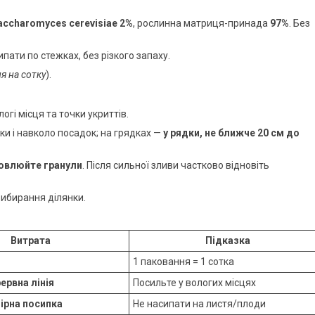
accharomyces cerevisiae 2%
, рослинна матриця-принада
97%
. Без
пати по стежках, без різкого запаху.
я на сотку
).
огі місця та точки укриттів.
ки і навколо посадок; на грядках —
у рядки, не ближче 20 см до
овлюйте гранули
. Після сильної зливи частково відновіть
рибирання ділянки.
Витрата
Підказка
1 паковання = 1 сотка
ервна лінія
Посильте у вологих місцях
ірна посипка
Не насипати на листя/плоди