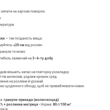
е сипати на харчові поверхні.
.
ператури.
жки
— так поїданість вища.
имуйтесь
≥20 см
від рослин.
ранули точково.
гибель зазвичай на
3–6-ту добу
.
дків візьміть запас на повторну розкладку.
ттів молюсків, уздовж кромок гряд.
яння на рослини й урожай.
час щоденного обходу, щоб не приваблювати нових.
а:
гранули-принада (молюскоцид)
2% + рослинна матриця
• Норма:
80 г/100 м²
сонця.