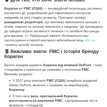
Кораген от FMC (США)
— інноваційний інсектицид системно-
контактної дії, розроблений для ефективного контролю
шкідників на всіх стадіях розвитку. Препарат активує
ріанідинові рецептори
, що викликає вивільнення кальцію з
м’язів, параліч та зупинку живлення у шкідника. Це призводить
до швидкої втрати активності личинок і їх загибелі без шкоди
для врожаю. 👉
Найкращий ефект досягається при
застосуванні в період масового відкладання яєць
або на
п
очатку виходу личинок.
🧾 Важливо знати: FMC і історія бренду
Кораген
Багато аграріїв шукають
Кораген від компанії DuPont
, і тому
з недовірою ставляться до упаковок з логотипом
FMC
.
Важливо розуміти:
У 2017 році компанія
FMC (США)
придбала аграрний
бізнес DuPont, включно з правами на виробництво
Корагену
З того часу
весь оригінальний Кораген
виготовляється виключно FMC
, з дотриманням тієї ж
формули і стандартів