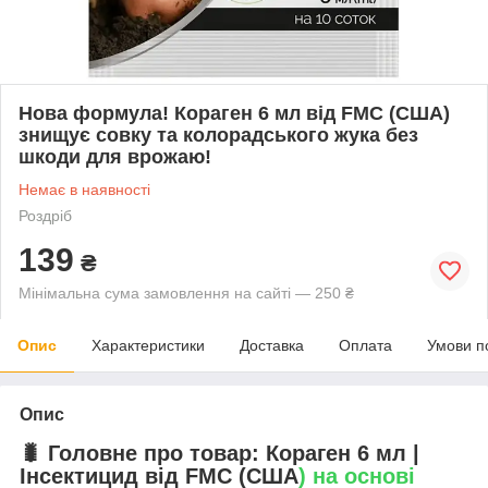
Нова формула! Кораген 6 мл від FMC (США)
знищує совку та колорадського жука без
шкоди для врожаю!
Немає в наявності
Роздріб
139
₴
Мінімальна сума замовлення на сайті — 250 ₴
Опис
Характеристики
Доставка
Оплата
Умови п
Опис
🐛 Головне про товар: Кораген 6 мл |
Інсектицид від FMC (США
) на основі