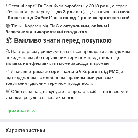
❗ Останні партії DuPont були вироблені у
2018 році
, а строк
зберігання препарату —
до 3 років
. 👉 Це означає, що
весь
“Кораген від DuPont” вже понад 4 роки як прострочений
.
🟢 Тільки Кораген від FMC є
актуальним, свіжим і
безпечним у використанні продуктом
.
📦 Важливо знати перед покупкою
🔍 На аграрному ринку зустрічаються препарати з невідомим
походженням або порушеним терміном придатності, що
впливає на ефективність і може зашкодити врожаю.
✅ У нас ви отримаєте
оригінальний Кораген від FMC
, з
підтвердженим походженням, правильними умовами
зберігання і дійсним терміном придатності.
🛒 Обираючи нас, ви купуєте не просто засіб — ви інвестуєте
у спокій, результат і чесний сервіс.
Приховати
Характеристики