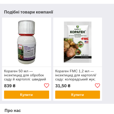
Подібні товари компанії
Кораген 50 мл —
Кораген FMC 1,2 мл —
інсектицид для обробок
інсектицид для картоплі/
саду й картоплі: швидкий
саду: колорадський жук;
нокдаун-ефект;
також совки й плодожерка;
839
31,50
₴
₴
плодожерка, листовертка,
по листу й зав’язі,
колорадський жук,
тривалий захист
Купити
Купити
Оригінал
Про нас