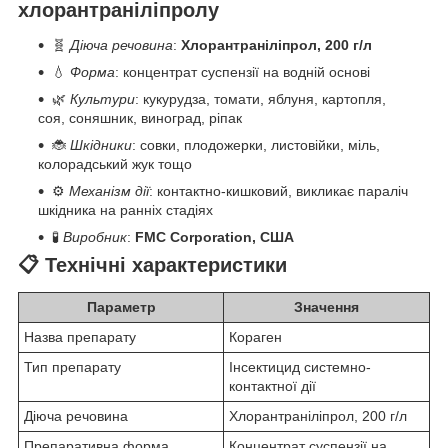
хлорантраніліпролу
🧬
Діюча речовина
:
Хлорантраніліпрол, 200 г/л
💧
Форма
: концентрат суспензії на водній основі
🌿
Культури
: кукурудза, томати, яблуня, картопля,
соя, соняшник, виноград, ріпак
🐞
Шкідники
: совки, плодожерки, листовійки, міль,
колорадський жук тощо
⚙️
Механізм дії
: контактно-кишковий, викликає параліч
шкідника на ранніх стадіях
🧪
Виробник
:
FMC Corporation, США
📋 Технічні характеристики
Параметр
Значення
Назва препарату
Кораген
Тип препарату
Інсектицид системно-
контактної дії
Діюча речовина
Хлорантраніліпрол, 200 г/л
Препаративна форма
Концентрат суспензії на