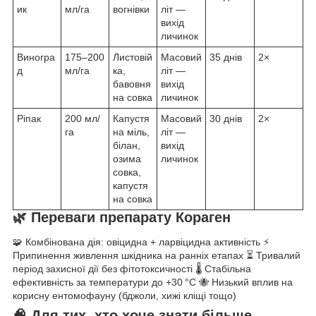
ик
мл/га
вогнівки
літ —
вихід
личинок
Виногра
175–200
Листовій
Масовий
35 днів
2×
д
мл/га
ка,
літ —
бавовня
вихід
на совка
личинок
Ріпак
200 мл/
Капустя
Масовий
30 днів
2×
га
на міль,
літ —
білан,
вихід
озима
личинок
совка,
капустя
на совка
🌿 Переваги препарату Кораген
🧩 Комбінована дія: овіцидна + ларвіцидна активність ⚡
Припинення живлення шкідника на ранніх етапах ⏳ Тривалий
період захисної дії без фітотоксичності 🌡️ Стабільна
ефективність за температури до +30 °C 🐝 Низький вплив на
корисну ентомофауну (бджоли, хижі кліщі тощо)
🧠 Для тих, хто хоче знати більше