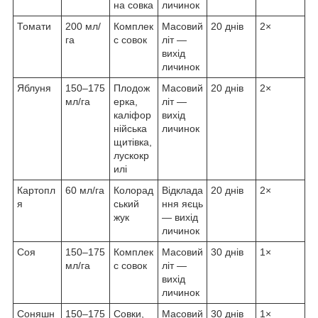
на совка
личинок
Томати
200 мл/
Комплек
Масовий
20 днів
2×
га
с совок
літ —
вихід
личинок
Яблуня
150–175
Плодож
Масовий
20 днів
2×
мл/га
ерка,
літ —
каліфор
вихід
нійська
личинок
щитівка,
лускокр
илі
Картопл
60 мл/га
Колорад
Відклада
20 днів
2×
я
ський
ння яєць
жук
— вихід
личинок
Соя
150–175
Комплек
Масовий
30 днів
1×
мл/га
с совок
літ —
вихід
личинок
Соняшн
150–175
Совки,
Масовий
30 днів
1×