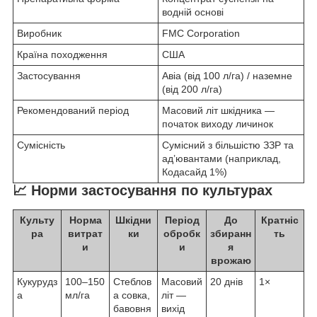
водній основі
Виробник
FMC Corporation
Країна походження
США
Застосування
Авіа (від 100 л/га) / наземне
(від 200 л/га)
Рекомендований період
Масовий літ шкідника —
початок виходу личинок
Сумісність
Сумісний з більшістю ЗЗР та
ад’ювантами (наприклад,
Кодасайд 1%)
📈 Норми застосування по культурах
Культу
Норма
Шкідни
Період
До
Кратніс
ра
витрат
ки
обробк
збиранн
ть
и
и
я
врожаю
Кукурудз
100–150
Стеблов
Масовий
20 днів
1×
а
мл/га
а совка,
літ —
бавовня
вихід