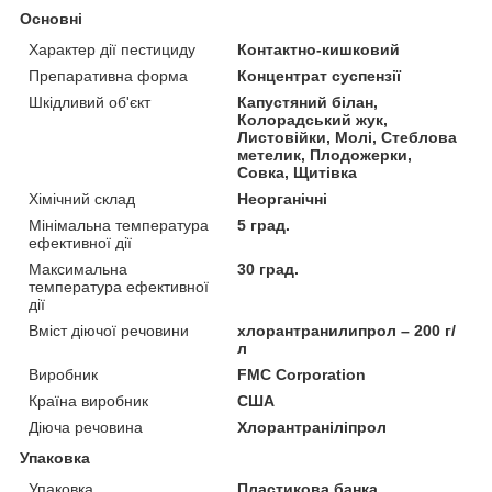
Основні
Характер дії пестициду
Контактно-кишковий
Препаративна форма
Концентрат суспензії
Шкідливий об'єкт
Капустяний білан,
Колорадський жук,
Листовійки, Молі, Стеблова
метелик, Плодожерки,
Совка, Щитівка
Хімічний склад
Неорганічні
Мінімальна температура
5 град.
ефективної дії
Максимальна
30 град.
температура ефективної
дії
Вміст діючої речовини
хлорантранилипрол – 200 г/
л
Виробник
FMC Corporation
Країна виробник
США
Діюча речовина
Хлорантраніліпрол
Упаковка
Упаковка
Пластикова банка