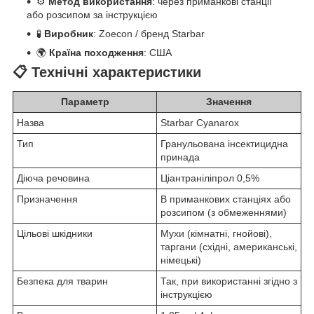
⚙️
Метод використання
: через приманкові станції
або розсипом за інструкцією
🧪
Виробник
: Zoecon / бренд Starbar
🌍
Країна походження
: США
📋 Технічні характеристики
Параметр
Значення
Назва
Starbar Cyanarox
Тип
Гранульована інсектицидна
принада
Діюча речовина
Ціантраніліпрол 0,5%
Призначення
В приманкових станціях або
розсипом (з обмеженнями)
Цільові шкідники
Мухи (кімнатні, гнойові),
таргани (східні, американські,
німецькі)
Безпека для тварин
Так, при використанні згідно з
інструкцією