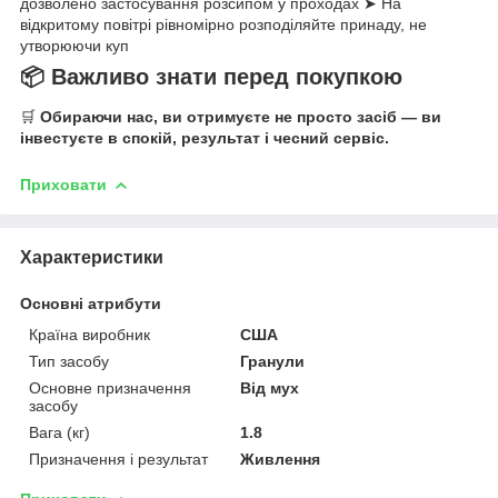
дозволено застосування розсипом у проходах ➤ На
відкритому повітрі рівномірно розподіляйте принаду, не
утворюючи куп
📦 Важливо знати перед покупкою
🛒
Обираючи нас, ви отримуєте не просто засіб — ви
інвестуєте в спокій, результат і чесний сервіс.
Приховати
Характеристики
Основні атрибути
Країна виробник
США
Тип засобу
Гранули
Основне призначення
Від мух
засобу
Вага (кг)
1.8
Призначення і результат
Живлення