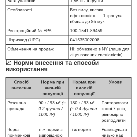
Вага упаковки
1,85 кг / 4 фунти
Особливості
Без пилу, висока
ефективність — 1 гранула
вбиває до 95 мух
Реєстраційний № EPA
100-1541-89459
Штрихкод (UPC)
041535002008
Обмеження на продаж
HI; обмежено в NY (лише для
ліцензованих спеціалістів)
📈 Норми внесення та способи
використання
Спосіб
Норма при
Норма при
Умови
внесення
низькій
високій
популяції
популяції
Розсипна
90 г / 93 м²
(≈
180 г / 93 м²
Повторювати
принада
0.2 фунта /
(≈ 0.4 фунта
кожні 7 днів,
1000 ft²)
/ 1000 ft²)
рівномірно
розподіляти
Через
ті ж норми з
ті ж норми
Розміщувати
приманкові
відповідною
низько над