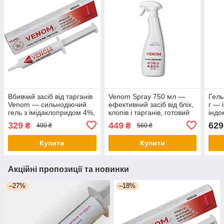
Вбивчий засіб від тарганів
Venom Spray 750 мл —
Гель
Venom — сильнодіючий
ефективний засіб від бліх,
г — 
гель з імідаклопридом 4%,
клопів і тарганів, готовий
індо
ефект з першого разу.
до використання (Веном
боро
329
449
629
₴
₴
400 ₴
560 ₴
спрей); швидкий
прус
результат!
буди
Купити
Купити
Акційні пропозиції та новинки
–27%
–18%