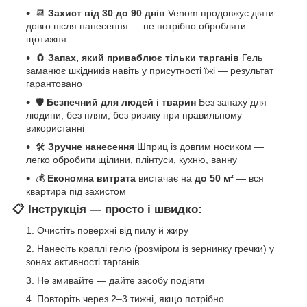
📆
Захист від 30 до 90 днів
Venom продовжує діяти
довго після нанесення — не потрібно обробляти
щотижня
🧲
Запах, який приваблює тільки тарганів
Гель
заманює шкідників навіть у присутності їжі — результат
гарантовано
🛡️
Безпечний для людей і тварин
Без запаху для
людини, без плям, без ризику при правильному
використанні
🛠️
Зручне нанесення
Шприц із довгим носиком —
легко обробити щілини, плінтуси, кухню, ванну
💰
Економна витрата
вистачає на
до 50 м²
— вся
квартира під захистом
📋
Інструкція — просто і швидко:
Очистіть поверхні від пилу й жиру
Нанесіть краплі гелю (розміром із зернинку гречки) у
зонах активності тарганів
Не змивайте — дайте засобу подіяти
Повторіть через 2–3 тижні, якщо потрібно