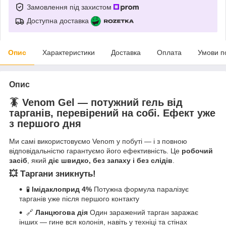
Замовлення під захистом
Доступна доставка
Опис
Характеристики
Доставка
Оплата
Умови п
Опис
🪳
Venom Gel — потужний гель від
тарганів, перевірений на собі. Ефект уже
з першого дня
Ми самі використовуємо Venom у побуті — і з повною
відповідальністю гарантуємо його ефективність. Це
робочий
засіб
, який
діє швидко, без запаху і без слідів
.
💥
Таргани зникнуть!
🧪
Імідаклоприд 4%
Потужна формула паралізує
тарганів уже після першого контакту
🔗
Ланцюгова дія
Один заражений тарган заражає
інших — гине вся колонія, навіть у техніці та стінах