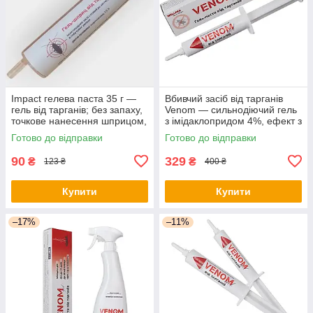
Impact гелева паста 35 г —
Вбивчий засіб від тарганів
гель від тарганів; без запаху,
Venom — сильнодіючий гель
точкове нанесення шприцом,
з імідаклопридом 4%, ефект з
приманка швидко знищує
першого разу.
Готово до відправки
Готово до відправки
колонію надовго
90
329
₴
₴
123 ₴
400 ₴
Купити
Купити
–17%
–11%