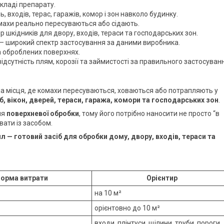
кладі препарату.
 входів, терас, гаражів, комор і зон навколо будинку.
омахи реально пересуваються або сідають.
 шкідників для двору, входів, тераси та господарських зон.
— широкий спектр застосування за даними виробника.
а оброблених поверхнях.
ідсутність плям, корозії та займистості за правильного застосуван
на місця, де комахи пересуваються, ховаються або потрапляють у
руб, вікон, дверей, тераси, гаража, комори та господарських зон
.
ля
поверхневої обробки
, тому його потрібно наносити не просто “в
вати із засобом.
л — готовий засіб для обробки дому, двору, входів, тераси та
орма витрати
Орієнтир
на 10 м²
орієнтовно до 10 м²
входи, плінтуси, щілини, труби, пороги,