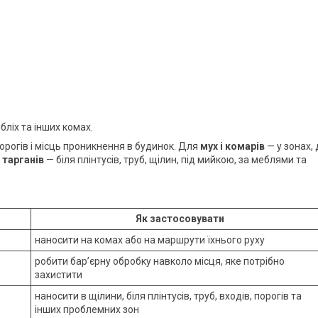
 бліх та інших комах.
орогів і місць проникнення в будинок. Для
мух і комарів
— у зонах, 
я
тарганів
— біля плінтусів, труб, щілин, під мийкою, за меблями та
Як застосовувати
наносити на комах або на маршрути їхнього руху
робити бар’єрну обробку навколо місця, яке потрібно
захистити
наносити в щілини, біля плінтусів, труб, входів, порогів та
інших проблемних зон