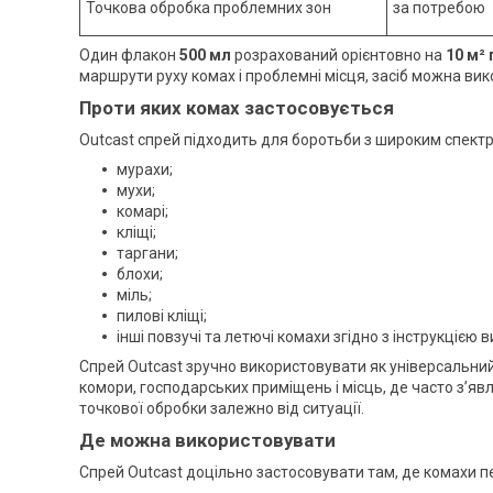
Точкова обробка проблемних зон
за потребою
Один флакон
500 мл
розрахований орієнтовно на
10 м²
маршрути руху комах і проблемні місця, засіб можна ви
Проти яких комах застосовується
Outcast спрей підходить для боротьби з широким спектр
мурахи;
мухи;
комарі;
кліщі;
таргани;
блохи;
міль;
пилові кліщі;
інші повзучі та летючі комахи згідно з інструкцією 
Спрей Outcast зручно використовувати як універсальний го
комори, господарських приміщень і місць, де часто з’я
точкової обробки залежно від ситуації.
Де можна використовувати
Спрей Outcast доцільно застосовувати там, де комахи 