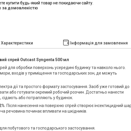
ете купити будь-який товар не покидаючи сайту.
в
за домовленістю
Характеристики
Інформація для замовлення
вий спрей Outcast Syngenta 500 мл
рей для обробки поверхонь усередині будинку та навколо нього.
комори, входів у приміщення та господарських зон, де можуть
ктра дії та простого формату застосування. Засіб уже готовий до
увати або готувати окремий робочий розчин. Достатньо нанести
, сідають або потрапляють у будинок.
,2%
. Після нанесення на поверхню спрей створює інсектицидний шар
юча речовина починає впливати на шкідників.
 для побутового та господарського застосування.