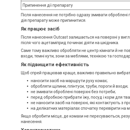
Припинення дії препарату
Після нанесення не потрібно одразу змивати оброблені
дія препарату може припинитися.
Як працює засіб
Після нанесення Outcast залишається на поверхні у виг
після чого ацетаміприд починає діяти на шкідника.
Саме тому важливо обробляти не центр кімнати й не повіт
входи, темні кути, зони за меблями, технікою та господар
Як підвищити ефективність
Щоб спрей працював краще, важливо правильно вибрат
наносити засіб на маршрути руху комах;
обробляти щілини, плінтуси, труби, пороги й входи;
не змивати оброблені поверхні без потреби;
перед обробкою прибрати їжу, посуд і корм для тва
не наносити засіб на поверхні, які контактують з п
на делікатних матеріалах спочатку перевірити на м
Якщо обробити місце, де комахи не пересуваються, ре
нанесення.
Характеристики