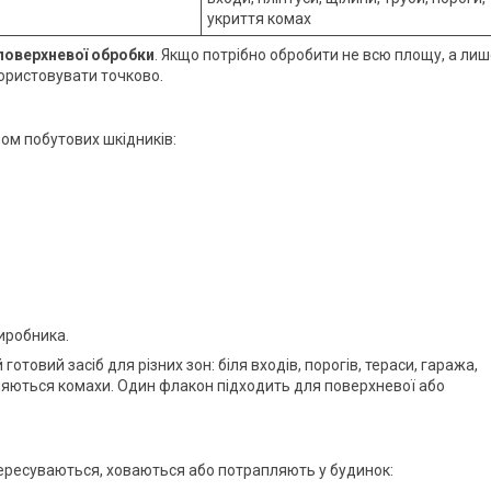
укриття комах
 поверхневої обробки
. Якщо потрібно обробити не всю площу, а ли
користовувати точково.
ом побутових шкідників:
виробника.
товий засіб для різних зон: біля входів, порогів, тераси, гаража,
вляються комахи. Один флакон підходить для поверхневої або
пересуваються, ховаються або потрапляють у будинок: