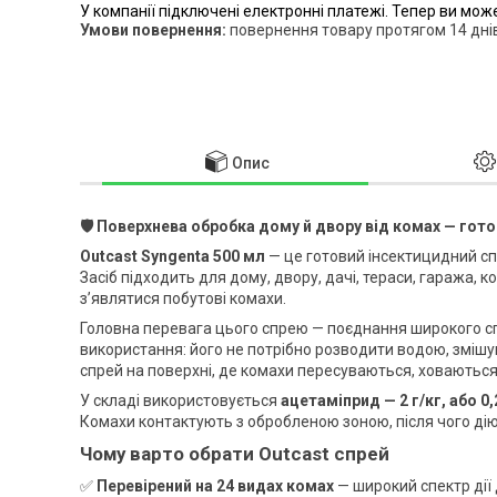
У компанії підключені електронні платежі. Тепер ви мож
повернення товару протягом 14 дні
Опис
🛡️ Поверхнева обробка дому й двору від комах — гото
Outcast Syngenta 500 мл
— це готовий інсектицидний сп
Засіб підходить для дому, двору, дачі, тераси, гаража, 
з’являтися побутові комахи.
Головна перевага цього спрею — поєднання широкого спе
використання: його не потрібно розводити водою, зміш
спрей на поверхні, де комахи пересуваються, ховаються
У складі використовується
ацетаміприд — 2 г/кг, або 0
Комахи контактують з обробленою зоною, після чого ді
Чому варто обрати Outcast спрей
✅
Перевірений на 24 видах комах
— широкий спектр дії