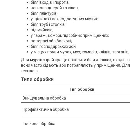
біля входів і порогів;
навколо дверей та вікон;
біля плінтусів;
у щілинах і важкодоступних місцях;
біля труб і стояків;
під мийкою;
у гаражі, коморі, підсобних приміщеннях;
на терасі або балконі;
біля господарських зон;
у місцях появи мурах, мух, комарів, кліщів, тарганів,
Для
мурах
спрей краще наносити біля доріжок, входів, п
вони часто сідають або потрапляють у приміщення. Дл
технікою.
Типи обробки
Тип обробки
Знищувальна обробка
Профілактична обробка
Точкова обробка