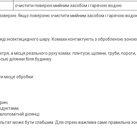
очистити поверхні мийним засобом і гарячою водою
 поверхні. Якщо поверхню очистити мийним засобом і гарячою водо
ляді інсектицидного шару. Комахи контактують з обробленою зоною
ря, а місця реального руху комах: плінтуси, щілини, труби, пороги,
ські ділянки біля будинку.
и місце обробки:
рин;
родуктами;
алопомітній ділянці.
зультат може бути слабшим. Для спрею важлива саме правильна зо