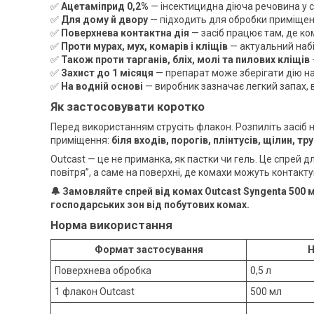
✅
Ацетаміприд 0,2%
— інсектицидна діюча речовина у с
✅
Для дому й двору
— підходить для обробки приміщень,
✅
Поверхнева контактна дія
— засіб працює там, де к
✅
Проти мурах, мух, комарів і кліщів
— актуальний набір
✅
Також проти тарганів, бліх, молі та пилових кліщів
✅
Захист до 1 місяця
— препарат може зберігати дію н
✅
На водній основі
— виробник зазначає легкий запах, в
Як застосовувати коротко
Перед використанням струсіть флакон. Розпиліть засіб 
приміщення:
біля входів, порогів, плінтусів, щілин, т
Outcast — це не приманка, як пастки чи гель. Це спрей д
повітря”, а саме на поверхні, де комахи можуть контакту
🔔 Замовляйте спрей від комах Outcast Syngenta 500 м
господарських зон від побутових комах.
Норма використання
Формат застосування
Н
Поверхнева обробка
0,5 л
1 флакон Outcast
500 мл