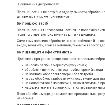
Припинення дії препарату
Після нанесення не потрібно одразу змивати оброблені
дія препарату може припинитися.
Як працює засіб
Після нанесення Outcast залишається на поверхні у виг
після чого ацетаміприд починає діяти на шкідника.
Саме тому важливо обробляти не центр кімнати й не повіт
входи, темні кути, зони за меблями, технікою та господар
Як підвищити ефективність
Щоб спрей працював краще, важливо правильно вибрат
наносити засіб на маршрути руху комах;
обробляти щілини, плінтуси, труби, пороги й входи;
не змивати оброблені поверхні без потреби;
перед обробкою прибрати їжу, посуд і корм для тва
не наносити засіб на поверхні, які контактують з п
на делікатних матеріалах спочатку перевірити на м
Якщо обробити місце, де комахи не пересуваються, ре
нанесення.
Характеристики