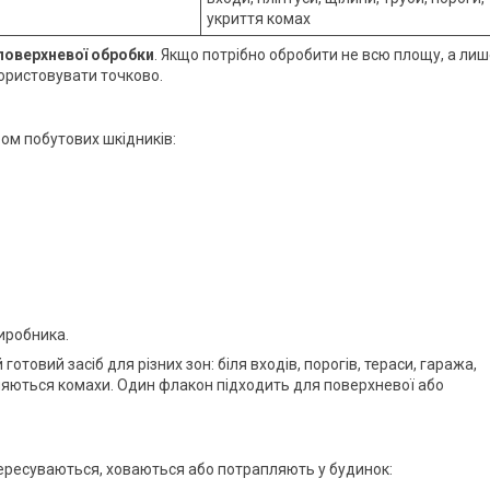
укриття комах
 поверхневої обробки
. Якщо потрібно обробити не всю площу, а ли
користовувати точково.
ом побутових шкідників:
виробника.
товий засіб для різних зон: біля входів, порогів, тераси, гаража,
вляються комахи. Один флакон підходить для поверхневої або
пересуваються, ховаються або потрапляють у будинок: