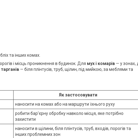
 бліх та інших комах.
орогів і місць проникнення в будинок. Для
мух і комарів
— у зонах, 
я
тарганів
— біля плінтусів, труб, щілин, під мийкою, за меблями та
Як застосовувати
наносити на комах або на маршрути їхнього руху
робити бар’єрну обробку навколо місця, яке потрібно
захистити
наносити в щілини, біля плінтусів, труб, входів, порогів та
інших проблемних зон