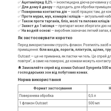
✅
Ацетаміприд 0,2%
— інсектицидна діюча речовина у с
✅
Для дому й двору
— підходить для обробки приміщень,
✅
Поверхнева контактна дія
— засіб працює там, де к
✅
Проти мурах, мух, комарів і кліщів
— актуальний набір
✅
Також проти тарганів, бліх, молі та пилових кліщів
✅
Захист до 1 місяця
— препарат може зберігати дію н
✅
На водній основі
— виробник зазначає легкий запах, в
Як застосовувати коротко
Перед використанням струсіть флакон. Розпиліть засіб 
приміщення:
біля входів, порогів, плінтусів, щілин, т
Outcast — це не приманка, як пастки чи гель. Це спрей д
повітря”, а саме на поверхні, де комахи можуть контакту
🔔 Замовляйте спрей від комах Outcast Syngenta 500 м
господарських зон від побутових комах.
Норма використання
Формат застосування
Н
Поверхнева обробка
0,5 л
1 флакон Outcast
500 мл