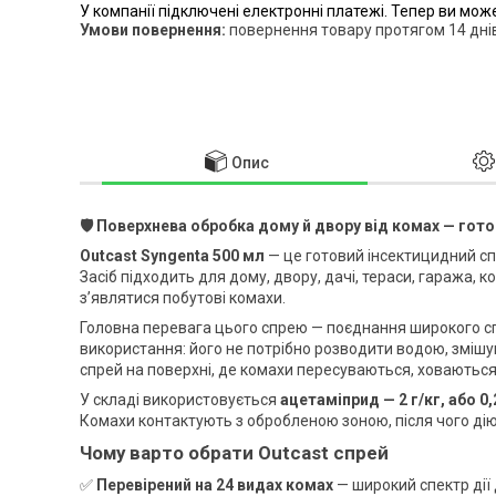
У компанії підключені електронні платежі. Тепер ви мож
повернення товару протягом 14 дні
Опис
🛡️ Поверхнева обробка дому й двору від комах — гото
Outcast Syngenta 500 мл
— це готовий інсектицидний сп
Засіб підходить для дому, двору, дачі, тераси, гаража, 
з’являтися побутові комахи.
Головна перевага цього спрею — поєднання широкого спе
використання: його не потрібно розводити водою, зміш
спрей на поверхні, де комахи пересуваються, ховаються
У складі використовується
ацетаміприд — 2 г/кг, або 0
Комахи контактують з обробленою зоною, після чого ді
Чому варто обрати Outcast спрей
✅
Перевірений на 24 видах комах
— широкий спектр дії