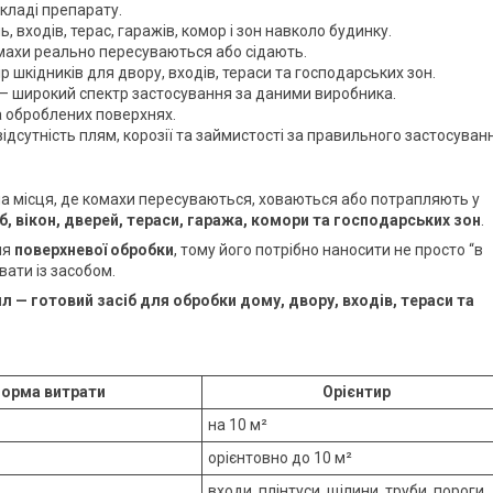
кладі препарату.
 входів, терас, гаражів, комор і зон навколо будинку.
омахи реально пересуваються або сідають.
 шкідників для двору, входів, тераси та господарських зон.
— широкий спектр застосування за даними виробника.
а оброблених поверхнях.
ідсутність плям, корозії та займистості за правильного застосуван
на місця, де комахи пересуваються, ховаються або потрапляють у
руб, вікон, дверей, тераси, гаража, комори та господарських зон
.
ля
поверхневої обробки
, тому його потрібно наносити не просто “в
вати із засобом.
л — готовий засіб для обробки дому, двору, входів, тераси та
орма витрати
Орієнтир
на 10 м²
орієнтовно до 10 м²
входи, плінтуси, щілини, труби, пороги,