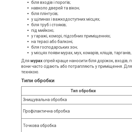
біля входів і порогів;
навколо дверей та вікон;
біля плінтусів;
у щілинах і важкодоступних місцях;
біля труб і стояків;
під мийкою;
у гаражі, коморі, підсобних приміщеннях;
на терасі або балконі;
біля господарських зон;
у місцях появи мурах, мух, комарів, кліщів, тарганів,
Для
мурах
спрей краще наносити біля доріжок, входів, п
вони часто сідають або потрапляють у приміщення. Дл
технікою.
Типи обробки
Тип обробки
Знищувальна обробка
Профілактична обробка
Точкова обробка