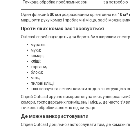
Точкова обробка проблемних зон
за потребою
Один флакон
500 мл
розрахований орієнтовно на
10 м²
маршрути руху комах і проблемні місця, засіб можна ви
Проти яких комах застосовується
Outcast спрей підходить для боротьби з широким спектр
мурахи;
мухи;
комарі;
кліщі;
таргани;
блохи;
міль;
пилові кліщі;
інші повзучі та летючі комахи згідно з інструкцією 
Спрей Outcast зручно використовувати як універсальний го
комори, господарських приміщень і місць, де часто з’я
точкової обробки залежно від ситуації.
Де можна використовувати
Спрей Outcast доцільно застосовувати там, де комахи 