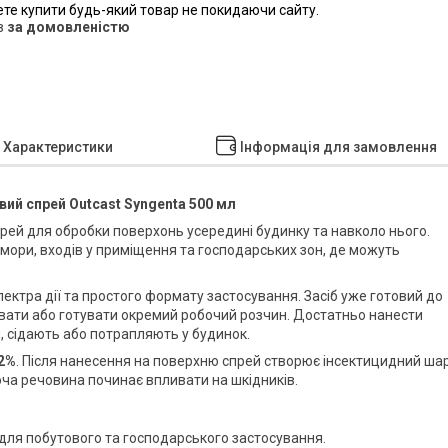
ете купити будь-який товар не покидаючи сайту.
в
за домовленістю
Характеристики
Інформація для замовлення
вий спрей Outcast Syngenta 500 мл
рей для обробки поверхонь усередині будинку та навколо нього.
комори, входів у приміщення та господарських зон, де можуть
ктра дії та простого формату застосування. Засіб уже готовий до
увати або готувати окремий робочий розчин. Достатньо нанести
, сідають або потрапляють у будинок.
,2%
. Після нанесення на поверхню спрей створює інсектицидний шар
юча речовина починає впливати на шкідників.
 для побутового та господарського застосування.