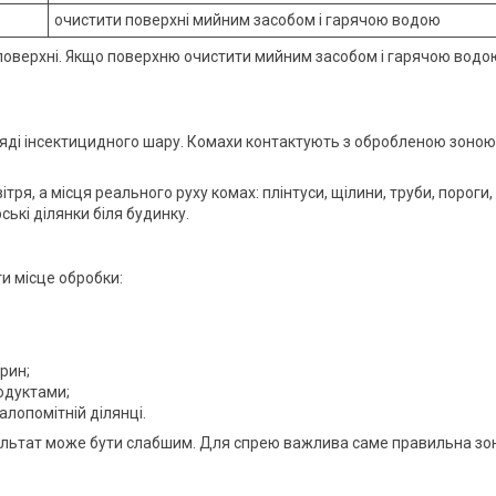
очистити поверхні мийним засобом і гарячою водою
 поверхні. Якщо поверхню очистити мийним засобом і гарячою водо
ляді інсектицидного шару. Комахи контактують з обробленою зоною
ря, а місця реального руху комах: плінтуси, щілини, труби, пороги,
ські ділянки біля будинку.
и місце обробки:
рин;
родуктами;
алопомітній ділянці.
зультат може бути слабшим. Для спрею важлива саме правильна зо