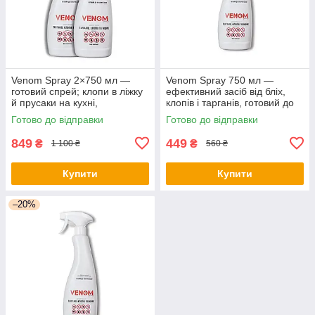
Venom Spray 2×750 мл —
Venom Spray 750 мл —
готовий спрей; клопи в ліжку
ефективний засіб від бліх,
й прусаки на кухні,
клопів і тарганів, готовий до
периметральна обробка, без
використання (Веном спрей);
Готово до відправки
Готово до відправки
запаху, швидкий результат
швидкий результат!
849
449
₴
₴
1 100 ₴
560 ₴
Купити
Купити
–20%