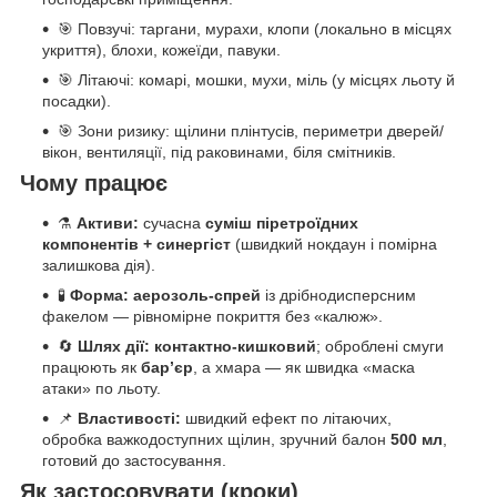
🎯 Повзучі: таргани, мурахи, клопи (локально в місцях
укриття), блохи, кожеїди, павуки.
🎯 Літаючі: комарі, мошки, мухи, міль (у місцях льоту й
посадки).
🎯 Зони ризику: щілини плінтусів, периметри дверей/
вікон, вентиляції, під раковинами, біля смітників.
Чому працює
⚗️
Активи:
сучасна
суміш піретроїдних
компонентів + синергіст
(швидкий нокдаун і помірна
залишкова дія).
🧪
Форма:
аерозоль-спрей
із дрібнодисперсним
факелом — рівномірне покриття без «калюж».
🔄
Шлях дії:
контактно-кишковий
; оброблені смуги
працюють як
бар’єр
, а хмара — як швидка «маска
атаки» по льоту.
📌
Властивості:
швидкий ефект по літаючих,
обробка важкодоступних щілин, зручний балон
500 мл
,
готовий до застосування.
Як застосовувати (кроки)