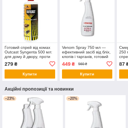
Готовий спрей від комах
Venom Spray 750 мл —
Сме
Outcast Syngenta 500 мл:
ефективний засіб від бліх,
250 
для дому й двору, проти
клопів і тарганів, готовий
спре
мурах, мух, комарів і
до використання (Веном
кома
279
449
87
₴
₴
560 ₴
кліщів, для бар’єрної
спрей); швидкий
клоп
обробки
результат!
розп
Купити
Купити
Акційні пропозиції та новинки
–23%
–20%