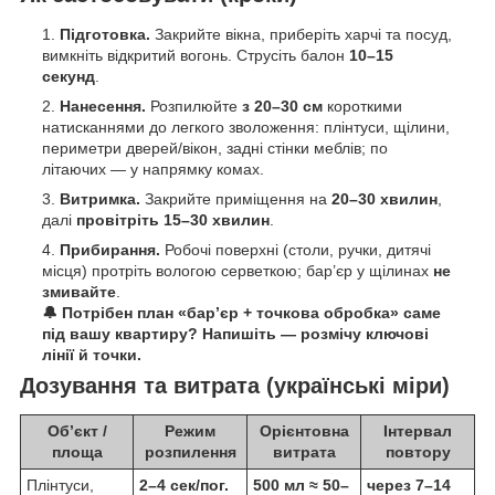
Підготовка.
Закрийте вікна, приберіть харчі та посуд,
вимкніть відкритий вогонь. Струсіть балон
10–15
секунд
.
Нанесення.
Розпилюйте
з 20–30 см
короткими
натисканнями до легкого зволоження: плінтуси, щілини,
периметри дверей/вікон, задні стінки меблів; по
літаючих — у напрямку комах.
Витримка.
Закрийте приміщення на
20–30 хвилин
,
далі
провітріть 15–30 хвилин
.
Прибирання.
Робочі поверхні (столи, ручки, дитячі
місця) протріть вологою серветкою; бар’єр у щілинах
не
змивайте
.
🔔 Потрібен план «бар’єр + точкова обробка» саме
під вашу квартиру? Напишіть — розмічу ключові
лінії й точки.
Дозування та витрата (українські міри)
Об’єкт /
Режим
Орієнтовна
Інтервал
площа
розпилення
витрата
повтору
Плінтуси,
2–4 сек/пог.
500 мл ≈ 50–
через 7–14