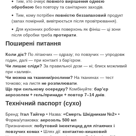
Тим, хто очікує
повного вирішення однією
обробкою
без повтору та санітарних заходів.
Тим, кому потрібен
повністю беззапаховий
продукт
(запах помірний, вивітрюється після провітрювання).
Для кухонних робочих поверхонь як фініш — ці зони
після обробки треба
протирати
.
Поширені питання
Коли діє?
По літаючих — одразу; по повзучих — упродовж
годин, далі — при контакті з бар’єром.
Чи лишає сліди?
За правильної дози — ні; блиск можливий
при «заливі».
Чи можна на тканини/рослини?
На тканинах — тест
точково; на листя
не розпилювати
.
Що при сильному осередку?
Комбінуйте:
бар’єр
аерозолем + гель/принади + повтор 7–14 днів
.
Технічний паспорт (сухо)
Бренд:
Італ Тайгер
• Назва:
«Смерть Шкідникам №2»
•
Форма/упаковка:
аерозоль 500 мл
Призначення:
побутовий інсектицид для літаючих і
повзучих комах
• Шлях дії:
контактно-кишковий