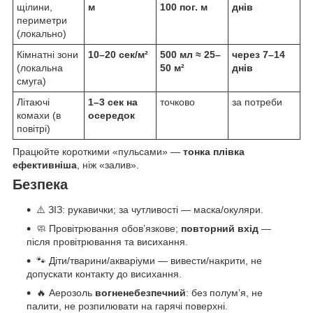
щілини,
м
100 пог. м
днів
периметри
(локально)
Кімнатні зони
10–20 сек/м²
500 мл ≈ 25–
через 7–14
(локальна
50 м²
днів
смуга)
Літаючі
1–3 сек на
точково
за потреби
комахи (в
осередок
повітрі)
Працюйте короткими «пульсами» —
тонка плівка
ефективніша
, ніж «залив».
Безпека
⚠️ ЗІЗ: рукавички; за чутливості — маска/окуляри.
🧼 Провітрювання обов’язкове;
повторний вхід
—
після провітрювання та висихання.
🐾 Діти/тварини/акваріуми — вивести/накрити, не
допускати контакту до висихання.
🔥 Аерозоль
вогненебезпечний
: без полум’я, не
палити, не розпилювати на гарячі поверхні.