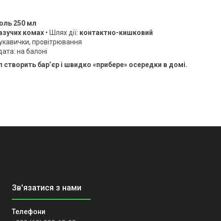
оль 250 мл
взучих комах
• Шлях дії:
контактно-кишковий
 рукавички, провітрювання
дата: на балоні
 створить бар’єр і швидко «прибере» осередки в домі.