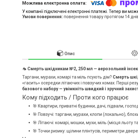
У компанії підключені електронні платежі. Тепер ви мож
повернення товару протягом 14 дні
Опис
🦟
Смерть шкідникам №2, 250 мл — аерозольний інсе
Таргани, мурахи, комарі та міль псують дім?
Смерть шк
«гасить» осередки літаючих і повзучих комах. Перші ре
базового набору — увімкніть швидкий і зручний захис
Кому підходить / Проти кого працює
🎯 Квартири, приватні будинки, дачі, підвали, госп
🎯 Повзучі: таргани, мурахи, клопи (локально), блох
🎯 Літаючі: комарі, мошки, мухи, міль (місця льоту т
🎯 Точки ризику: щілини плінтусів, периметри дверей 