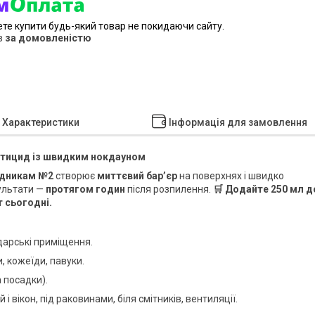
ете купити будь-який товар не покидаючи сайту.
в
за домовленістю
Характеристики
Інформація для замовлення
ктицид із швидким нокдауном
ідникам №2
створює
миттєвий бар’єр
на поверхнях і швидко
зультати —
протягом годин
після розпилення.
🛒 Додайте 250 мл д
т сьогодні.
одарські приміщення.
и, кожеїди, павуки.
а посадки).
і вікон, під раковинами, біля смітників, вентиляції.