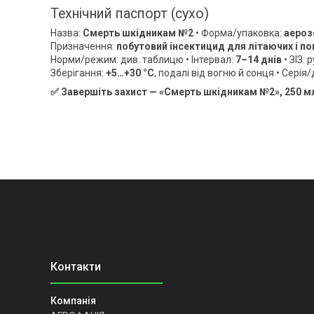
Технічний паспорт (сухо)
Назва:
Смерть шкідникам №2
• Форма/упаковка:
аероз
Призначення:
побутовий інсектицид для літаючих і по
Норми/режим: див. таблицю • Інтервал:
7–14 днів
• ЗІЗ:
Зберігання:
+5…+30 °C
, подалі від вогню й сонця • Серія/
✅ Завершіть захист — «Смерть шкідникам №2», 250 мл