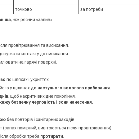
точково
за потреби
вніша
, ніж рясний «залив».
ісля провітрювання та висихання.
допускати контакту до висихання.
пилювати на гарячі поверхні.
ово
по шляхах і укриттях.
його у щілинах
до наступного вологого прибирання
.
днів
, щоб накрити вихідне покоління.
кажу безпечну черговість і зони нанесення.
кою
без повторів і санітарних заходів.
 (запах помірний, вивітрюється після провітрювання).
після обробки треба
протирати
.