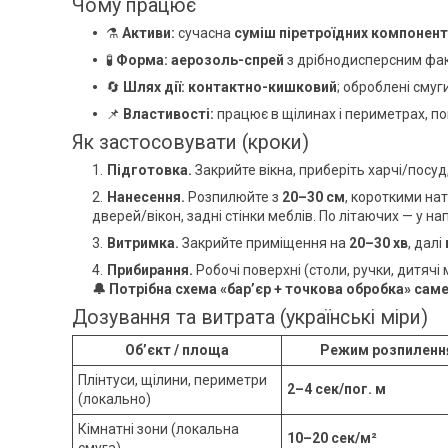
Чому працює
⚗️
Активи:
сучасна
суміш піретроїдних компоненті
🧪
Форма:
аерозоль-спрей
з дрібнодисперсним фак
🔄
Шлях дії:
контактно-кишковий
; оброблені сму
📌
Властивості:
працює в щілинах і периметрах, п
Як застосовувати (кроки)
Підготовка.
Закрийте вікна, приберіть харчі/посуд
Нанесення.
Розпилюйте з
20–30 см
, короткими на
дверей/вікон, задні стінки меблів. По літаючих — у н
Витримка.
Закрийте приміщення на
20–30 хв
, далі
Прибирання.
Робочі поверхні (столи, ручки, дитячі
🔔 Потрібна схема «бар’єр + точкова обробка» саме
Дозування та витрата (українські міри)
Об’єкт / площа
Режим розпиленн
Плінтуси, щілини, периметри
2–4 сек/пог. м
(локально)
Кімнатні зони (локальна
10–20 сек/м²