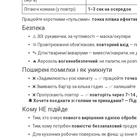
смуга)
Літаючі комахи (у повітрі)
1–3 сек на осередок
Працюйте короткими «пульсами»:
тонка плівка ефекти
Безпека
⚠️ ЗІЗ: рукавички; за чутливості — маска/окуляри.
🧼 Провітрювання обов’язкове;
повторний вхід
— п
🐾 Діти/тварини/акваріуми — вивести/накрити; не 
🔥 Аерозоль
вогненебезпечний
: не палити, не роз
Поширені помилки і як уникнути
❌ «Задимлюють» усю кімнату → ✅ працюйте
точк
❌ Змивають бар’єр за кілька годин → ✅ залишайте 
❌ Пропускають повтор → ✅
повторіть через 7–14 
🔔 Хочете поєднати зі гелями чи принадами? — Під
Кому НЕ підійде
Тим, хто очікує
повного вирішення однією оброб
Тим, кому потрібен
повністю беззапаховий
продукт
Для кухонних робочих поверхонь як фініш: ці зони 