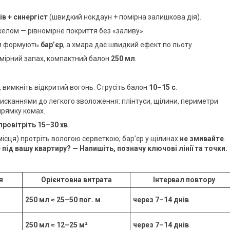
в + синергіст
(швидкий нокдаун + помірна залишкова дія).
елом — рівномірне покриття без «заливу».
ги формують
бар’єр
, а хмара дає швидкий ефект по льоту.
омірний запах, компактний балон
250 мл
.
, вимкніть відкритий вогонь. Струсіть балон
10–15 с
.
тисканнями до легкого зволоження: плінтуси, щілини, периметри
апрямку комах.
провітріть 15–30 хв
.
 місця) протріть вологою серветкою; бар’єр у щілинах
не змивайте
.
 під вашу квартиру? — Напишіть, позначу ключові лінії та точки.
я
Орієнтовна витрата
Інтервал повтору
250 мл ≈ 25–50 пог. м
через 7–14 днів
250 мл ≈ 12–25 м²
через 7–14 днів