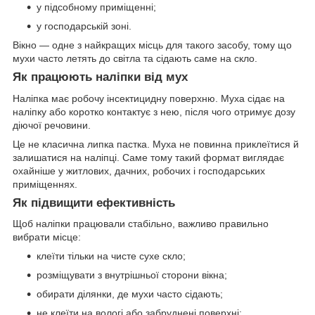
у підсобному приміщенні;
у господарській зоні.
Вікно — одне з найкращих місць для такого засобу, тому що
мухи часто летять до світла та сідають саме на скло.
Як працюють наліпки від мух
Наліпка має робочу інсектицидну поверхню. Муха сідає на
наліпку або коротко контактує з нею, після чого отримує дозу
діючої речовини.
Це не класична липка пастка. Муха не повинна приклеїтися й
залишатися на наліпці. Саме тому такий формат виглядає
охайніше у житлових, дачних, робочих і господарських
приміщеннях.
Як підвищити ефективність
Щоб наліпки працювали стабільно, важливо правильно
вибрати місце:
клеїти тільки на чисте сухе скло;
розміщувати з внутрішньої сторони вікна;
обирати ділянки, де мухи часто сідають;
не клеїти на вологі або забруднені поверхні;