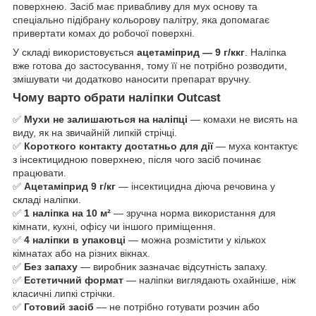
поверхнею. Засіб має привабливу для мух основу та
спеціально підібрану кольорову палітру, яка допомагає
привертати комах до робочої поверхні.
У складі використовується
ацетаміприд — 9 г/ккг
. Наліпка
вже готова до застосування, тому її не потрібно розводити,
змішувати чи додатково наносити препарат вручну.
Чому варто обрати наліпки Outcast
✅
Мухи не залишаються на наліпці
— комахи не висять на
виду, як на звичайній липкій стрічці.
✅
Короткого контакту достатньо для дії
— муха контактує
з інсектицидною поверхнею, після чого засіб починає
працювати.
✅
Ацетаміприд 9 г/кг
— інсектицидна діюча речовина у
складі наліпки.
✅
1 наліпка на 10 м²
— зручна норма використання для
кімнати, кухні, офісу чи іншого приміщення.
✅
4 наліпки в упаковці
— можна розмістити у кількох
кімнатах або на різних вікнах.
✅
Без запаху
— виробник зазначає відсутність запаху.
✅
Естетичний формат
— наліпки виглядають охайніше, ніж
класичні липкі стрічки.
✅
Готовий засіб
— не потрібно готувати розчин або