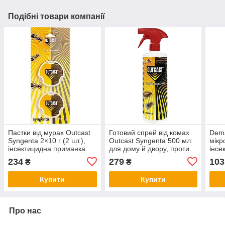
Подібні товари компанії
Пастки від мурах Outcast
Готовий спрей від комах
Dema
Syngenta 2×10 г (2 шт.),
Outcast Syngenta 500 мл:
мікр
інсектицидна приманка:
для дому й двору, проти
інсе
мурахи несуть у гніздо, дія
мурах, мух, комарів і
дому
234
279
103
₴
₴
на колонію з маткою
кліщів, для бар’єрної
мухи
обробки
різк
Купити
Купити
Про нас