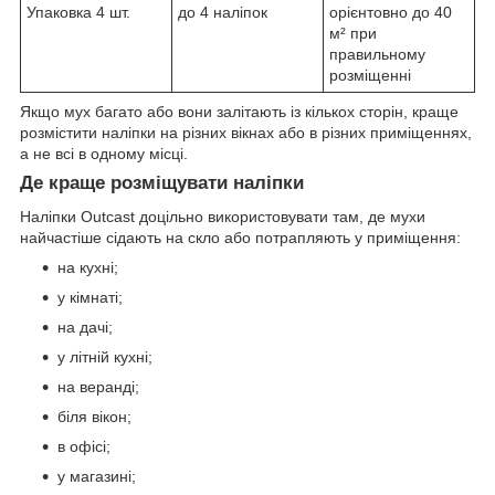
Упаковка 4 шт.
до 4 наліпок
орієнтовно до 40
м² при
правильному
розміщенні
Якщо мух багато або вони залітають із кількох сторін, краще
розмістити наліпки на різних вікнах або в різних приміщеннях,
а не всі в одному місці.
Де краще розміщувати наліпки
Наліпки Outcast доцільно використовувати там, де мухи
найчастіше сідають на скло або потрапляють у приміщення:
на кухні;
у кімнаті;
на дачі;
у літній кухні;
на веранді;
біля вікон;
в офісі;
у магазині;