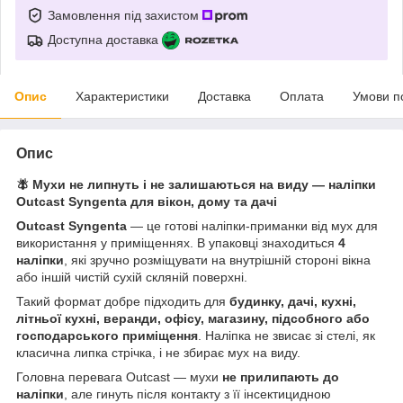
Замовлення під захистом
Доступна доставка
Опис
Характеристики
Доставка
Оплата
Умови п
Опис
🪰 Мухи не липнуть і не залишаються на виду — наліпки
Outcast Syngenta для вікон, дому та дачі
Outcast Syngenta
— це готові наліпки-приманки від мух для
використання у приміщеннях. В упаковці знаходиться
4
наліпки
, які зручно розміщувати на внутрішній стороні вікна
або іншій чистій сухій скляній поверхні.
Такий формат добре підходить для
будинку, дачі, кухні,
літньої кухні, веранди, офісу, магазину, підсобного або
господарського приміщення
. Наліпка не звисає зі стелі, як
класична липка стрічка, і не збирає мух на виду.
Головна перевага Outcast — мухи
не прилипають до
наліпки
, але гинуть після контакту з її інсектицидною