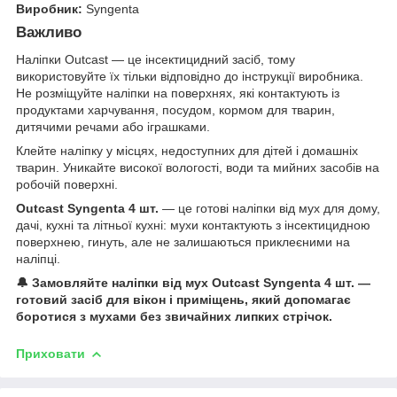
Виробник:
Syngenta
Важливо
Наліпки Outcast — це інсектицидний засіб, тому
використовуйте їх тільки відповідно до інструкції виробника.
Не розміщуйте наліпки на поверхнях, які контактують із
продуктами харчування, посудом, кормом для тварин,
дитячими речами або іграшками.
Клейте наліпку у місцях, недоступних для дітей і домашніх
тварин. Уникайте високої вологості, води та мийних засобів на
робочій поверхні.
Outcast Syngenta 4 шт.
— це готові наліпки від мух для дому,
дачі, кухні та літньої кухні: мухи контактують з інсектицидною
поверхнею, гинуть, але не залишаються приклеєними на
наліпці.
🔔 Замовляйте наліпки від мух Outcast Syngenta 4 шт. —
готовий засіб для вікон і приміщень, який допомагає
боротися з мухами без звичайних липких стрічок.
Приховати