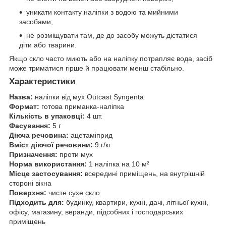
уникати контакту наліпки з водою та мийними
засобами;
не розміщувати там, де до засобу можуть дістатися
діти або тварини.
Якщо скло часто миють або на наліпку потрапляє вода, засіб
може триматися гірше й працювати менш стабільно.
Характеристики
Назва:
наліпки від мух Outcast Syngenta
Формат:
готова приманка-наліпка
Кількість в упаковці:
4 шт.
Фасування:
5 г
Діюча речовина:
ацетаміприд
Вміст діючої речовини:
9 г/кг
Призначення:
проти мух
Норма використання:
1 наліпка на 10 м²
Місце застосування:
всередині приміщень, на внутрішній
стороні вікна
Поверхня:
чисте сухе скло
Підходить для:
будинку, квартири, кухні, дачі, літньої кухні,
офісу, магазину, веранди, підсобних і господарських
приміщень