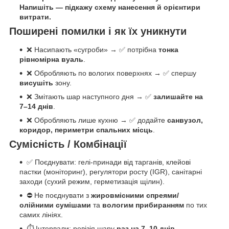
Напишіть — підкажу схему нанесення й орієнтири
витрати.
Поширені помилки і як їх уникнути
❌ Насипають «сугроби» → ✅ потрібна
тонка
рівномірна вуаль
.
❌ Обробляють по вологих поверхнях → ✅ спершу
висушіть
зону.
❌ Змітають шар наступного дня → ✅
залишайте на
7–14 днів
.
❌ Обробляють лише кухню → ✅ додайте
санвузол,
коридор, периметри спальних місць
.
Сумісність / Комбінації
✅ Поєднувати: гелі-принади від тарганів, клейові
пастки (моніторинг), регулятори росту (IGR), санітарні
заходи (сухий режим, герметизація щілин).
⛔ Не поєднувати з
жировмісними спреями/
олійними сумішами
та
вологим прибиранням
по тих
самих лініях.
⏱ Інтервали: ревізія шару
раз на 7–10 днів
,