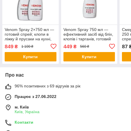
Venom Spray 2×750 мл —
Venom Spray 750 мл —
Сме
готовий спрей; клопи в
ефективний засіб від бліх,
250 
ліжку й прусаки на кухні,
клопів і тарганів, готовий
спре
периметральна обробка,
до використання (Веном
кома
849
449
87
₴
₴
1 100 ₴
560 ₴
без запаху, швидкий
спрей); швидкий
клоп
результат
результат!
розп
Купити
Купити
Про нас
96% позитивних з 69 відгуків за рік
Працює з 27.06.2022
м. Київ
Київ, Україна
Контакти