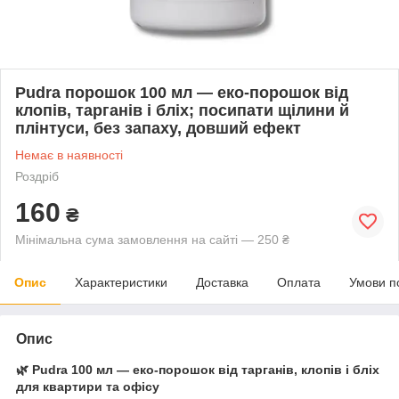
Pudra порошок 100 мл — еко-порошок від
клопів, тарганів і бліх; посипати щілини й
плінтуси, без запаху, довший ефект
Немає в наявності
Роздріб
160
₴
Мінімальна сума замовлення на сайті — 250 ₴
Опис
Характеристики
Доставка
Оплата
Умови п
Опис
🌿
Pudra 100 мл — еко-порошок від тарганів, клопів і бліх
для квартири та офісу