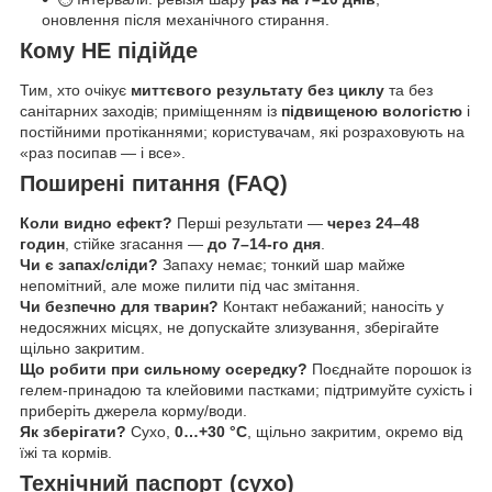
оновлення після механічного стирання.
Кому НЕ підійде
Тим, хто очікує
миттєвого результату без циклу
та без
санітарних заходів; приміщенням із
підвищеною вологістю
і
постійними протіканнями; користувачам, які розраховують на
«раз посипав — і все».
Поширені питання (FAQ)
Коли видно ефект?
Перші результати —
через 24–48
годин
, стійке згасання —
до 7–14-го дня
.
Чи є запах/сліди?
Запаху немає; тонкий шар майже
непомітний, але може пилити під час змітання.
Чи безпечно для тварин?
Контакт небажаний; наносіть у
недосяжних місцях, не допускайте злизування, зберігайте
щільно закритим.
Що робити при сильному осередку?
Поєднайте порошок із
гелем-принадою та клейовими пастками; підтримуйте сухість і
приберіть джерела корму/води.
Як зберігати?
Сухо,
0…+30 °C
, щільно закритим, окремо від
їжі та кормів.
Технічний паспорт (сухо)