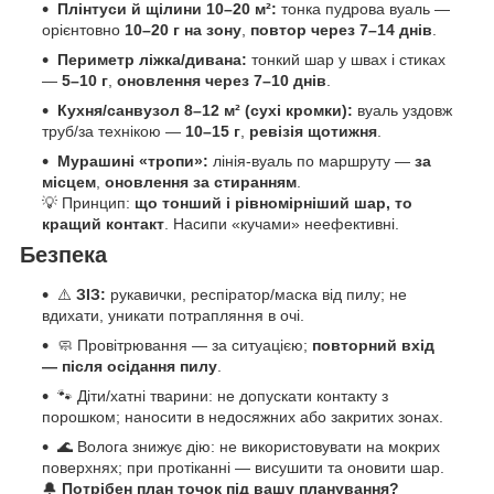
Плінтуси й щілини 10–20 м²:
тонка пудрова вуаль —
орієнтовно
10–20 г на зону
,
повтор через 7–14 днів
.
Периметр ліжка/дивана:
тонкий шар у швах і стиках
—
5–10 г
,
оновлення через 7–10 днів
.
Кухня/санвузол 8–12 м² (сухі кромки):
вуаль уздовж
труб/за технікою —
10–15 г
,
ревізія щотижня
.
Мурашині «тропи»:
лінія-вуаль по маршруту —
за
місцем
,
оновлення за стиранням
.
💡 Принцип:
що тонший і рівномірніший шар, то
кращий контакт
. Насипи «кучами» неефективні.
Безпека
⚠️
ЗІЗ:
рукавички, респіратор/маска від пилу; не
вдихати, уникати потрапляння в очі.
🧼 Провітрювання — за ситуацією;
повторний вхід
— після осідання пилу
.
🐾 Діти/хатні тварини: не допускати контакту з
порошком; наносити в недосяжних або закритих зонах.
🌊 Волога знижує дію: не використовувати на мокрих
поверхнях; при протіканні — висушити та оновити шар.
🔔
Потрібен план точок під вашу планування?