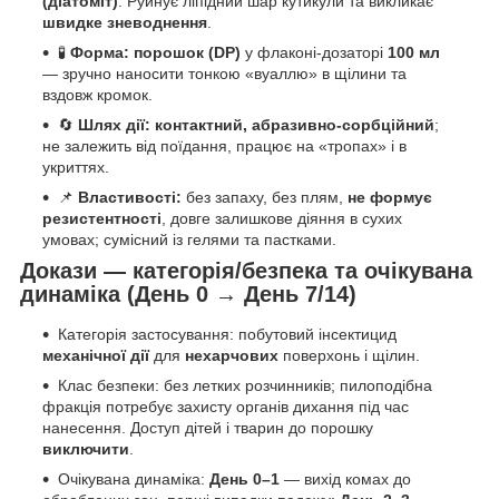
(діатоміт)
. Руйнує ліпідний шар кутикули та викликає
швидке зневоднення
.
🧪
Форма:
порошок (DP)
у флаконі-дозаторі
100 мл
— зручно наносити тонкою «вуаллю» в щілини та
вздовж кромок.
🔄
Шлях дії:
контактний, абразивно-сорбційний
;
не залежить від поїдання, працює на «тропах» і в
укриттях.
📌
Властивості:
без запаху, без плям,
не формує
резистентності
, довге залишкове діяння в сухих
умовах; сумісний із гелями та пастками.
Докази — категорія/безпека та очікувана
динаміка (День 0 → День 7/14)
Категорія застосування: побутовий інсектицид
механічної дії
для
нехарчових
поверхонь і щілин.
Клас безпеки: без летких розчинників; пилоподібна
фракція потребує захисту органів дихання під час
нанесення. Доступ дітей і тварин до порошку
виключити
.
Очікувана динаміка:
День 0–1
— вихід комах до