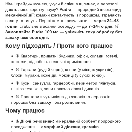
Нічні «рейди» кухнею, укуси й сліди в щілинах, а аерозолі
дають лише коротку паузу?
Pudra
— природний інсектицид
механічної дії
: комахи контактують із порошком, втрачають
вологу та гинуть. Перші помітні результати —
через 24–48
годин
, стабільне згасання осередку —
до 7–14-го дня
. 🛒
Замовляйте Pudra 100 мл — увімкніть тиху обробку без
запаху вже сьогодні.
Кому підходить / Проти кого працює
🎯 Квартири, приватні будинки, офіси, склади, готелі,
хостели, підсобні та технічні приміщення.
🎯 Таргани (руді й чорні), клопи (у місцях укриттів),
блохи, мурахи, кожеїди, мокриці (у сухих зонах).
🎯 Кухні, санвузли, гардеробні, периметри плінтусів,
ніші за технікою, зони навколо ліжок і диванів.
🎯 Простори з чутливістю до запахів та аерозолів —
порошок
без запаху
і без розпилення.
Чому працює
⚗️
Діючі речовини:
мінеральний сорбент природного
походження —
аморфний діоксид кремнію