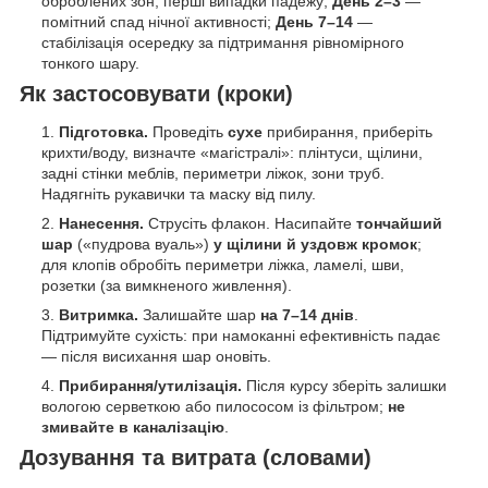
оброблених зон, перші випадки падежу;
День 2–3
—
помітний спад нічної активності;
День 7–14
—
стабілізація осередку за підтримання рівномірного
тонкого шару.
Як застосовувати (кроки)
Підготовка.
Проведіть
сухе
прибирання, приберіть
крихти/воду, визначте «магістралі»: плінтуси, щілини,
задні стінки меблів, периметри ліжок, зони труб.
Надягніть рукавички та маску від пилу.
Нанесення.
Струсіть флакон. Насипайте
тончайший
шар
(«пудрова вуаль»)
у щілини й уздовж кромок
;
для клопів обробіть периметри ліжка, ламелі, шви,
розетки (за вимкненого живлення).
Витримка.
Залишайте шар
на 7–14 днів
.
Підтримуйте сухість: при намоканні ефективність падає
— після висихання шар оновіть.
Прибирання/утилізація.
Після курсу зберіть залишки
вологою серветкою або пилососом із фільтром;
не
змивайте в каналізацію
.
Дозування та витрата (словами)