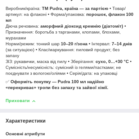
Виробник/країна:
ТМ Pudra, країна — за партією
• Товар/
артикул: на флаконі • Форма/упаковка:
порошок, флакон 100
мл
Діюча речовина:
аморфний діоксид кремнію (діатоміт)
•
Призначення: боротьба з тарганами, клопами, блохами,
мурахами
Норми/режим: тонкий шар
10–20 г/зона
• Інтервал:
7–14 днів
(за ситуацією) • Клас/маркування: пиловий продукт; без
запаху
ЗІЗ: рукавички, маска від пилу • Зберігання:
сухо, 0…+30 °C
•
Сумісність/несумісність: сумісний із гелями/пастками; не
поєднувати з вологою/оліями • Серія/дата: на упаковці
✅
Оформіть покупку — Pudra 100 мл надійно
«перекриває» тропи без запаху та зайвої хімії.
Приховати
Характеристики
Основні атрибути